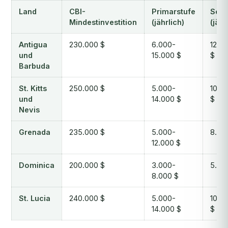
Land
CBI-
Primarstufe
Seku
Mindestinvestition
(jährlich)
(jähr
Antigua
230.000 $
6.000-
12.0
und
15.000 $
$
Barbuda
St. Kitts
250.000 $
5.000-
10.0
und
14.000 $
$
Nevis
Grenada
235.000 $
5.000-
8.00
12.000 $
Dominica
200.000 $
3.000-
5.00
8.000 $
St. Lucia
240.000 $
5.000-
10.0
14.000 $
$