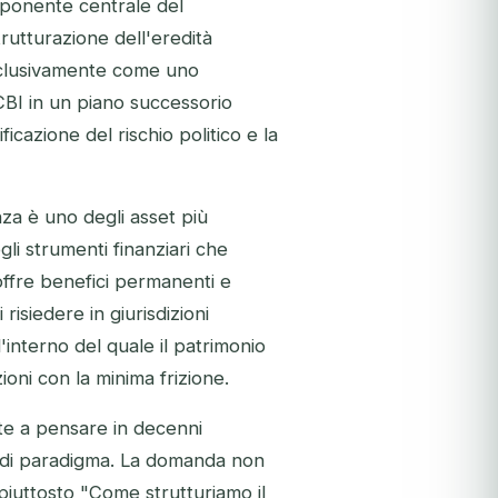
mponente centrale del
rutturazione dell'eredità
esclusivamente come uno
 CBI in un piano successorio
icazione del rischio politico e la
nza è uno degli asset più
li strumenti finanziari che
offre benefici permanenti e
 risiedere in giurisdizioni
l'interno del quale il patrimonio
oni con la minima frizione.
ate a pensare in decenni
o di paradigma. La domanda non
iuttosto
"Come strutturiamo il