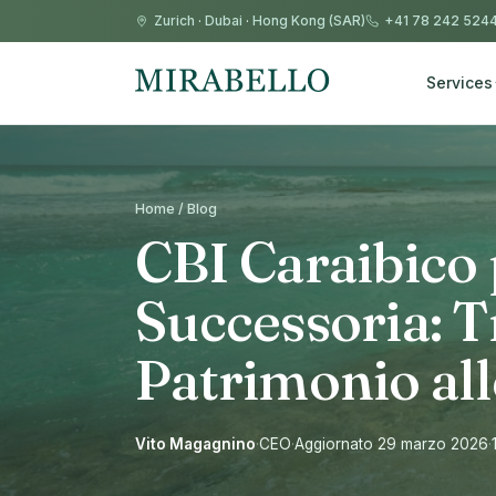
Zurich
·
Dubai
·
Hong Kong (SAR)
+41 78 242 524
Services
Home / Blog
CBI Caraibico 
Successoria: T
Patrimonio all
Vito Magagnino
·
CEO
·
Aggiornato 29 marzo 2026
·