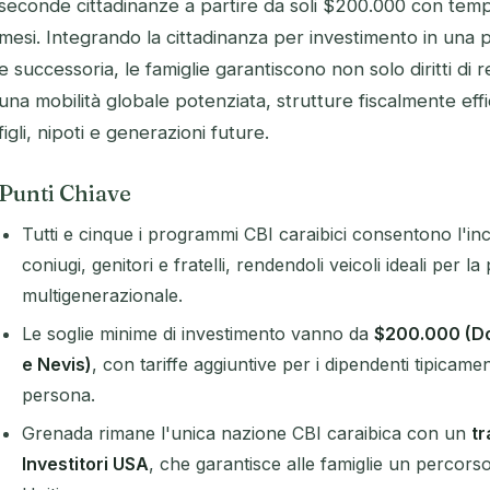
seconde cittadinanze a partire da soli $200.000 con tempi
mesi. Integrando la cittadinanza per investimento in una p
e successoria, le famiglie garantiscono non solo diritti di 
una mobilità globale potenziata, strutture fiscalmente eff
figli, nipoti e generazioni future.
Punti Chiave
Tutti e cinque i programmi CBI caraibici consentono l'incl
coniugi, genitori e fratelli, rendendoli veicoli ideali per l
multigenerazionale.
Le soglie minime di investimento vanno da
$200.000 (D
e Nevis)
, con tariffe aggiuntive per i dipendenti tipica
persona.
Grenada rimane l'unica nazione CBI caraibica con un
tr
Investitori USA
, che garantisce alle famiglie un percorso