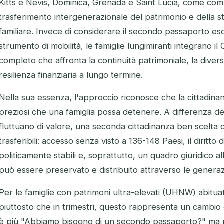
Kitts e Nevis, Dominica, Grenada e Saint Lucia, come co
trasferimento intergenerazionale del patrimonio e della st
familiare. Invece di considerare il secondo passaporto 
strumento di mobilità, le famiglie lungimiranti integrano il
completo che affronta la continuità patrimoniale, la diversif
resilienza finanziaria a lungo termine.
Nella sua essenza, l'approccio riconosce che la cittadina
preziosi che una famiglia possa detenere. A differenza deg
fluttuano di valore, una seconda cittadinanza ben scelta 
trasferibili: accesso senza visto a 136-148 Paesi, il diritto di
politicamente stabili e, soprattutto, un quadro giuridico al
può essere preservato e distribuito attraverso le generazi
Per le famiglie con patrimoni ultra-elevati (UHNW) abitu
piuttosto che in trimestri, questo rappresenta un cambi
è più
"Abbiamo bisogno di un secondo passaporto?"
ma p