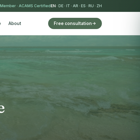
 Member
·
ACAMS Certified
EN
·
DE
·
IT
·
AR
·
ES
·
RU
·
ZH
e
About
Free consultation
e