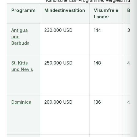
Karibische CBI-Programme: Vergleich für d
Programm
Mindestinvestition
Visumfreie
Bear
Länder
Antigua
230.000 USD
144
3-6
und
Barbuda
St. Kitts
250.000 USD
148
4-6
und Nevis
Dominica
200.000 USD
136
4-6