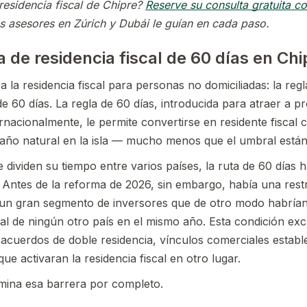
 residencia fiscal de Chipre?
Reserve su consulta gratuita c
 asesores en Zúrich y Dubái le guían en cada paso.
a de residencia fiscal de 60 días en Chi
a la residencia fiscal para personas no domiciliadas: la reg
 de 60 días. La regla de 60 días, introducida para atraer a p
rnacionalmente, le permite convertirse en residente fiscal 
año natural en la isla — mucho menos que el umbral están
e dividen su tiempo entre varios países, la ruta de 60 días
. Antes de la reforma de 2026, sin embargo, había una restri
 un gran segmento de inversores que de otro modo habrían 
cal de ningún otro país en el mismo año. Esta condición ex
acuerdos de doble residencia, vínculos comerciales establ
que activaran la residencia fiscal en otro lugar.
mina esa barrera por completo.