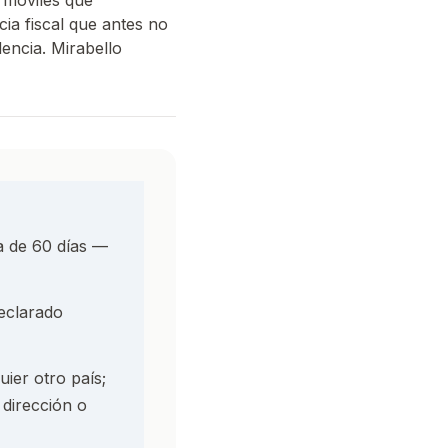
e móviles que
ia fiscal que antes no
encia. Mirabello
la de 60 días —
declarado
uier otro país;
dirección o