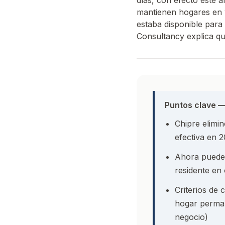
días, con efecto este a
mantienen hogares en v
estaba disponible para
Consultancy explica qu
Puntos clave —
Chipre elimin
efectiva en 
Ahora puede c
residente en 
Criterios de 
hogar perman
negocio)