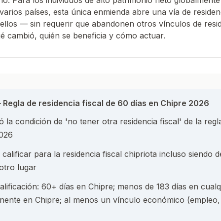
ño. Para los individuos de alto patrimonio neto globalment
arios países, esta única enmienda abre una vía de residenc
 ellos — sin requerir que abandonen otros vínculos de resid
é cambió, quién se beneficia y cómo actuar.
 Regla de residencia fiscal de 60 días en Chipre 2026
ó la condición de 'no tener otra residencia fiscal' de la reg
2026
alificar para la residencia fiscal chipriota incluso siendo 
otro lugar
calificación: 60+ días en Chipre; menos de 183 días en cualq
ente en Chipre; al menos un vínculo económico (empleo, 