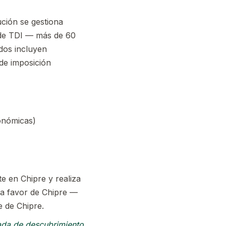
ución se gestiona
 de TDI — más de 60
dos incluyen
de imposición
conómicas)
e en Chipre y realiza
 a favor de Chipre —
e de Chipre.
ada de descubrimiento