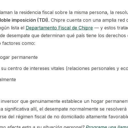
aman la residencia fiscal sobre la misma persona, la resol
doble imposición (TDI)
. Chipre cuenta con una amplia red
egún lista el
Departamento Fiscal de Chipre
— y estos trata
 de desempate que determinan qué país tiene los derechos 
o factores como:
hogar permanente
su centro de intereses vitales (relaciones personales y e
almente
n inversor que genuinamente establece un hogar permanent
a significativa allí, el desempate normalmente se resolverá
rse del régimen fiscal de no domiciliado altamente favorabl
o afecta esto a su situación personal?
Programe una llam