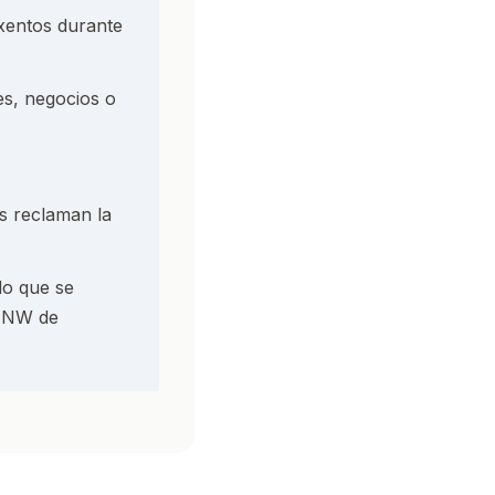
exentos durante
es, negocios o
s reclaman la
do que se
UHNW de