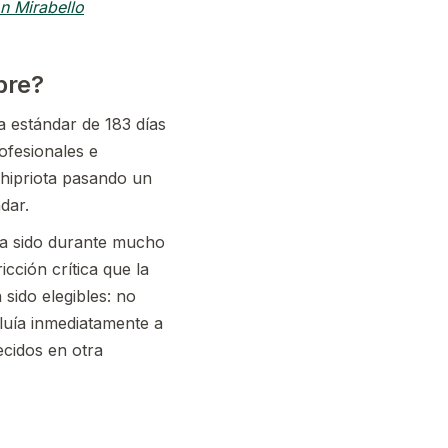
on Mirabello
pre?
la estándar de 183 días
rofesionales e
chipriota pasando un
dar.
 ha sido durante mucho
cción crítica que la
sido elegibles: no
cluía inmediatamente a
ecidos en otra