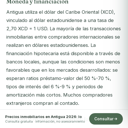
Moneda y financiación
Antigua utiliza el dólar del Caribe Oriental (XCD),
vinculado al dólar estadounidense a una tasa de
2,70 XCD = 1 USD. La mayoría de las transacciones
inmobiliarias entre compradores internacionales se
realizan en dólares estadounidenses. La
financiación hipotecaria está disponible a través de
bancos locales, aunque las condiciones son menos
favorables que en los mercados desarrollados: se
esperan ratios préstamo-valor del 50 %-70 %,
tipos de interés del 6 %-9 % y periodos de
amortización más cortos. Muchos compradores
extranjeros compran al contado.
Precios inmobiliarios en Antigua 2026: lo
Gestión y mantenimiento de la propiedad
Consultar
Consulta gratuita · información, no asesoramiento