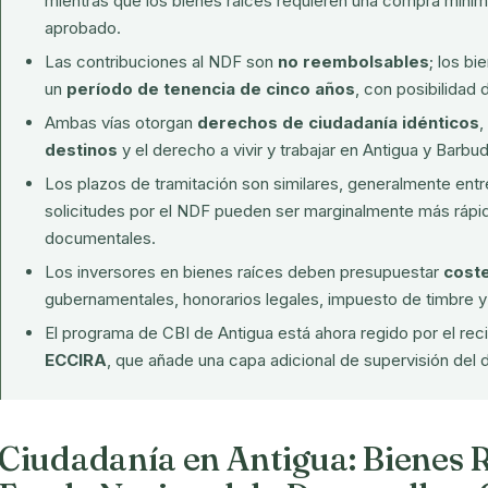
mientras que los bienes raíces requieren una compra míni
aprobado.
Las contribuciones al NDF son
no reembolsables
; los b
un
período de tenencia de cinco años
, con posibilidad 
Ambas vías otorgan
derechos de ciudadanía idénticos
,
destinos
y el derecho a vivir y trabajar en Antigua y Barbud
Los plazos de tramitación son similares, generalmente ent
solicitudes por el NDF pueden ser marginalmente más rápi
documentales.
Los inversores en bienes raíces deben presupuestar
coste
gubernamentales, honorarios legales, impuesto de timbre 
El programa de CBI de Antigua está ahora regido por el rec
ECCIRA
, que añade una capa adicional de supervisión del 
Ciudadanía en Antigua: Bienes R