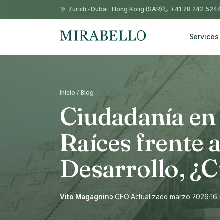
Zurich
·
Dubai
·
Hong Kong (SAR)
+41 78 242 524
Services
Inicio / Blog
Ciudadanía en 
Raíces frente 
Desarrollo, ¿C
Vito Magagnino
·
CEO
·
Actualizado marzo 2026
·
16 