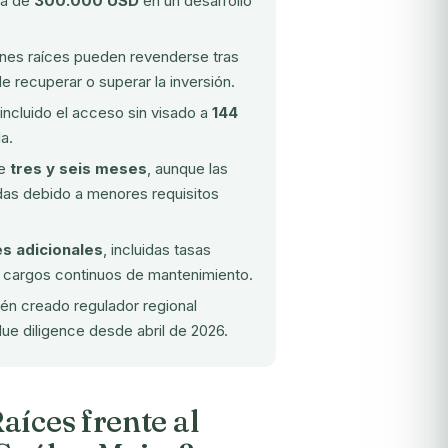
ma de
300.000 USD
en un desarrollo
ienes raíces pueden revenderse tras
de recuperar o superar la inversión.
 incluido el acceso sin visado a
144
a.
re
tres y seis meses
, aunque las
das debido a menores requisitos
s adicionales
, incluidas tasas
y cargos continuos de mantenimiento.
ién creado regulador regional
due diligence desde abril de 2026.
aíces frente al