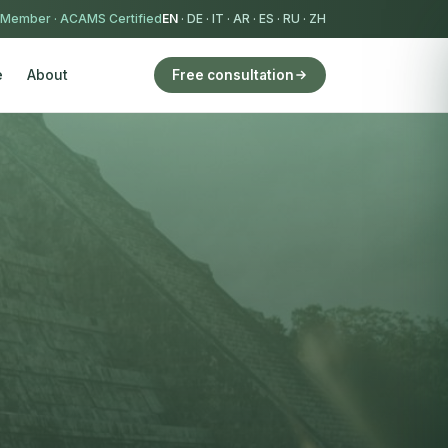
 Member
·
ACAMS Certified
EN
·
DE
·
IT
·
AR
·
ES
·
RU
·
ZH
e
About
Free consultation