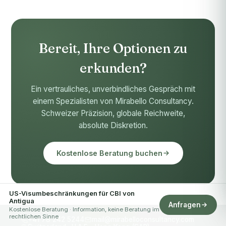
Bereit, Ihre Optionen zu
erkunden?
Ein vertrauliches, unverbindliches Gespräch mit
einem Spezialisten von Mirabello Consultancy.
Schweizer Präzision, globale Reichweite,
absolute Diskretion.
Kostenlose Beratung buchen
US-Visumbeschränkungen für CBI von
Antigua
Anfragen
Kostenlose Beratung · Information, keine Beratung im
rechtlichen Sinne
+41 78 242 5244
mail@mirabelloconsultancy.com