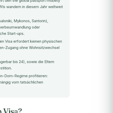
rt den the global passport mobility
Is wandern in diesem Jahr weltweit
loniki, Mykonos, Santorin),
ewerbeumwandlung oder
che Start-ups.
n Visa erfordert keinen physischen
hengen-Zugang ohne Wohnsitzwechsel
ngerbar bis 24), sowie die Eltern
stition.
n-Dom-Regime profitieren:
hängig vom tatsächlichen
 Visa?