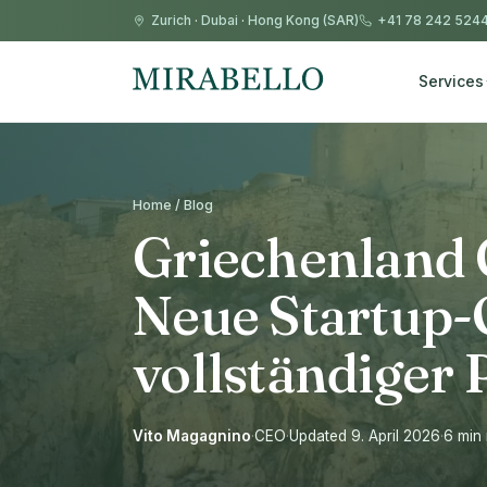
Zurich
·
Dubai
·
Hong Kong (SAR)
+41 78 242 524
Services
Home / Blog
Griechenland 
Neue Startup-
vollständiger
Vito Magagnino
·
CEO
·
Updated 9. April 2026
·
6 min