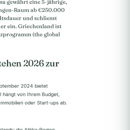
a gewährt eine 5-jährige,
engen-Raum ab €250.000
ltsdauer und schliesst
r ein. Griechenland ist
nzprogramm (the global
stehen 2026 zur
eptember 2024 bietet
ahl hängt von Ihrem Budget,
Immobilien oder Start-ups ab.
lands: die Attika-Region