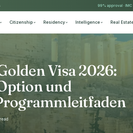
4
99% approval ·
IMC
Citizenship
Residency
Intelligence
Real Estat
Golden Visa 2026:
Option und
 Programmleitfaden
 read