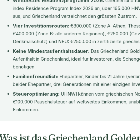
Weltbestes Residenzprogramm 2026:
Griechenland füh
index Residence Program Index 2026 an, über 165.000 HNW
aus, und Griechenland verzeichnet den grössten Zustrom.
Vier Investitionsrouten:
€800.000 (Zone A: Athen, Thessa
€400.000 (Zone B: alle anderen Regionen), €250.000 (G
Denkmalschutz) und NEU: €250.000 in zertifizierte griechis
Keine Mindestaufenthaltsdauer:
Das Griechenland Golde
Aufenthalt in Griechenland, ideal für Investoren, die Sc
benötigen.
Familienfreundlich:
Ehepartner, Kinder bis 21 Jahre (verlä
beider Ehepartner, drei Generationen mit einer einzigen Inve
Steueroptimierung:
UHNWI können vom griechischen No
€100.000 Pauschalsteuer auf weltweites Einkommen, unab
Einkommen.
Was ist das Griechenland Golden