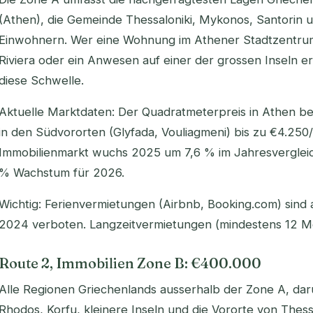
(Athen), die Gemeinde Thessaloniki, Mykonos, Santorin un
Einwohnern. Wer eine Wohnung im Athener Stadtzentrum,
Riviera oder ein Anwesen auf einer der grossen Inseln e
diese Schwelle.
Aktuelle Marktdaten: Der Quadratmeterpreis in Athen bet
in den Südvororten (Glyfada, Vouliagmeni) bis zu €4.250
Immobilienmarkt wuchs 2025 um 7,6 % im Jahresvergleic
% Wachstum für 2026.
Wichtig:
Ferienvermietungen (Airbnb, Booking.com) sind a
2024 verboten. Langzeitvermietungen (mindestens 12 Mo
Route 2, Immobilien Zone B: €400.000
Alle Regionen Griechenlands ausserhalb der Zone A, daru
Rhodos, Korfu, kleinere Inseln und die Vororte von Thessalo