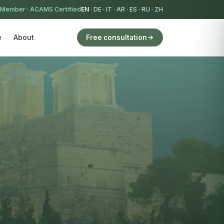
 Member
·
ACAMS Certified
EN
·
DE
·
IT
·
AR
·
ES
·
RU
·
ZH
e
About
Free consultation