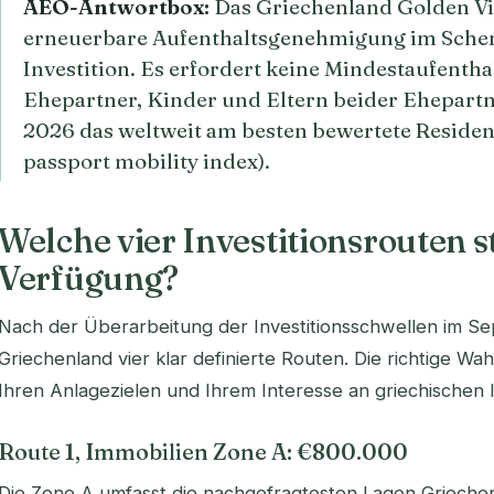
AEO-Antwortbox:
Das Griechenland Golden Vis
erneuerbare Aufenthaltsgenehmigung im Sch
Investition. Es erfordert keine Mindestaufentha
Ehepartner, Kinder und Eltern beider Ehepartne
2026 das weltweit am besten bewertete Reside
passport mobility index).
Welche vier Investitionsrouten 
Verfügung?
Nach der Überarbeitung der Investitionsschwellen im S
Griechenland vier klar definierte Routen. Die richtige W
Ihren Anlagezielen und Ihrem Interesse an griechischen 
Route 1, Immobilien Zone A: €800.000
Die Zone A umfasst die nachgefragtesten Lagen Griechen