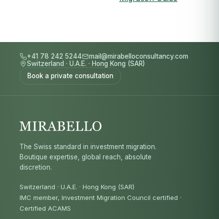
+41 78 242 5244
mail@mirabelloconsultancy.com
Switzerland
·
U.A.E.
·
Hong Kong (SAR)
Book a private consultation
The Swiss standard in investment migration.
Boutique expertise, global reach, absolute
discretion.
Switzerland · U.A.E. · Hong Kong (SAR)
IMC member, Investment Migration Council certified
·
Certified ACAMS