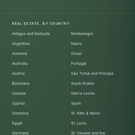
REAL ESTATE, BY COUNTRY
Antigua and Barbuda
Montenegro
Argentina
Nauru
Armenia
Oman
Australia
Portugal
Austria
São Tomé and Príncipe
Botswana
Saudi Arabia
Canada
Sierra Leone
Cyprus
Spain
Dominica
St. Kitts & Nevis
Egypt
St. Lucia
Germany
St. Vincent and the