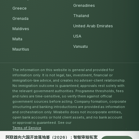
Grenadines
Greece
Thailand
Grenada
United Arab Emirates
Maldives
USA
Malta
Vanuatu
Mauritius
The information on this website is general and provided for
information only. It is not legal, tax, investment, financial or
immigration-law advice, and creates no adviser-client relationship.
No immigration outcome is guaranteed; approvals rest solely with
the relevant government authorities. Programme thresholds, fees
and rules are time-sensitive, so verify them against official
government sources before acting. Company formation, corporate
structuring and banking introductions are provided as information
and orchestration only: Mirabello does not incorporate entities,
open bank accounts or hold client assets, and no bank account
or approval is guaranteed. See our
Terms of Service
.
阿联酋向六国开放落地签（2026）：智能审核拓宽