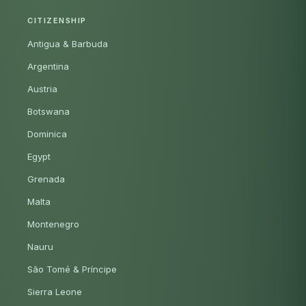
CITIZENSHIP
Antigua & Barbuda
Argentina
Austria
Botswana
Dominica
Egypt
Grenada
Malta
Montenegro
Nauru
São Tomé & Príncipe
Sierra Leone