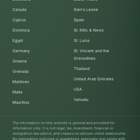
Canada
Sierra Leone
Cyprus
Spain
Dominica
St. Kitts & Nevis
Egypt
St. Lucia
Germany
St. Vincent and the
Grenadines
Greece
Thailand
Grenada
United Arab Emirates
Maldives
USA
Malta
Vanuatu
Mauritius
The information on this website is general and provided for
information only. It is not legal, tax, investment, financial or
immigration-law advice, and creates no adviser-client relationship.
No immigration outcome is guaranteed; approvals rest solely with