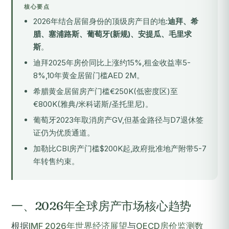
核心要点
2026年结合居留身份的顶级房产目的地:
迪拜、希
腊、塞浦路斯、葡萄牙(新规)、安提瓜、毛里求
斯
。
迪拜2025年房价同比上涨约15%,租金收益率5-
8%,10年黄金居留门槛AED 2M。
希腊黄金居留房产门槛€250K(低密度区)至
€800K(雅典/米科诺斯/圣托里尼)。
葡萄牙2023年取消房产GV,但基金路径与D7退休签
证仍为优质通道。
加勒比CBI房产门槛$200K起,政府批准地产附带5-7
年转售约束。
一、2026年全球房产市场核心趋势
根据
IMF 2026年世界经济展望
与
OECD房价监测数