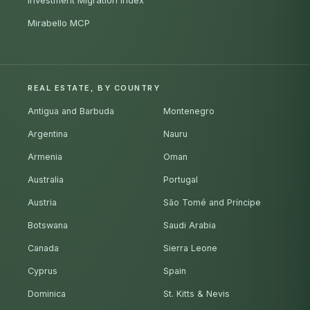
Investment Migration Index
Mirabello MCP
REAL ESTATE, BY COUNTRY
Antigua and Barbuda
Montenegro
Argentina
Nauru
Armenia
Oman
Australia
Portugal
Austria
São Tomé and Príncipe
Botswana
Saudi Arabia
Canada
Sierra Leone
Cyprus
Spain
Dominica
St. Kitts & Nevis