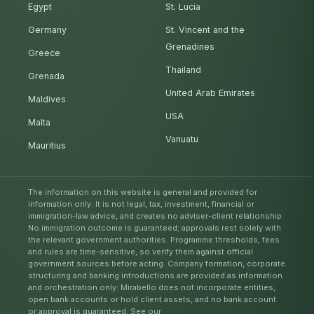
Egypt
St. Lucia
Germany
St. Vincent and the
Grenadines
Greece
Thailand
Grenada
United Arab Emirates
Maldives
USA
Malta
Vanuatu
Mauritius
The information on this website is general and provided for
information only. It is not legal, tax, investment, financial or
immigration-law advice, and creates no adviser-client relationship.
No immigration outcome is guaranteed; approvals rest solely with
the relevant government authorities. Programme thresholds, fees
and rules are time-sensitive, so verify them against official
government sources before acting. Company formation, corporate
structuring and banking introductions are provided as information
and orchestration only: Mirabello does not incorporate entities,
open bank accounts or hold client assets, and no bank account
or approval is guaranteed. See our