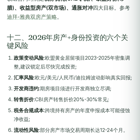
腊)、收益型房产(双市场)、通胀对冲
四大目标。参考
迪拜-雅典双房产策略
。
十二、2026年房产+身份投资的六个关
键风险
政策变动风险
:欧盟黄金居留项目2023-2025年密集调
整,建议锁定后尽快完成投资;
汇率风险
:欧元/美元/人民币/迪拉姆波动影响真实回报;
开发商违约
:期房项目须进行开发商独立尽调;
转售折价
:CBI房产转售折价20%-30%常见;
税务合规成本
:跨境持有房产的年度申报成本可能侵蚀
净收益;
流动性风险
:部分房产市场交易周期长达12-24个月。