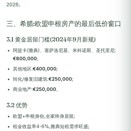
2026
。
三、希腊:欧盟申根房产的最后低价窗口
3.1 黄金居留门槛(2024年9月新规)
阿提卡(雅典)、塞萨洛尼基、米科诺斯、圣托里尼:
€800,000
;
其他地区:
€400,000
;
转化/修复旧建筑:
€250,000
;
商业地产:
€250,000
。
3.2 优势
欧盟+申根身份,全家终身居留;
租金收益率4-6%,雅典短租需求旺盛;