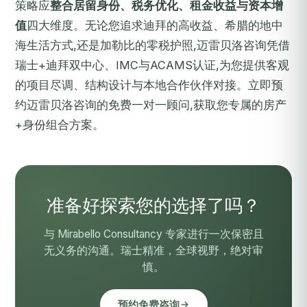
策略应
整合居留身份、税务优化、租金收益与资本增
值
四大维度。无论您追求迪拜的高收益、希腊的地中
海生活方式,还是加勒比的零税护照,迈雷贝洛咨询凭借
瑞士+迪拜双中心、IMC与ACAMS认证,为您提供客观
的项目尽调、结构设计与本地合作伙伴对接。
立即预
约迈雷贝洛咨询的免费一对一顾问
,获取您专属的房产
+身份组合方案。
准备好探索您的选择了吗？
与 Mirabello Consultancy 专家进行一次保密且
无义务的沟通。瑞士精准，全球视野，绝对审
慎。
预约免费咨询