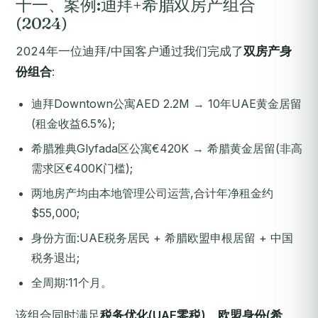
十一、案例:迪拜+希腊双房产组合
(2024)
2024年一位迪拜/中国客户通过我们完成了
双房产身
份组合
:
迪拜Downtown公寓AED 2.2M → 10年UAE黄金居留
(租金收益6.5%);
希腊雅典Glyfada区公寓€420K → 希腊黄金居留(非高
需求区€400K门槛);
两地房产均由本地管理公司运营,合计年净租金约
$55,000;
身份方面:UAE税务居民 + 希腊欧盟申根居留 + 中国
税务退出;
全周期:11个月。
该组合同时满足
税务优化(UAE零税)、欧盟身份(希