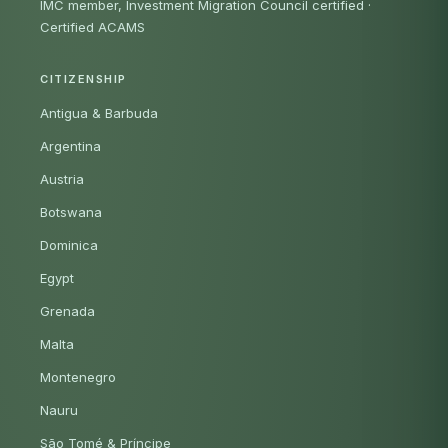
IMC member, Investment Migration Council certified
·
Certified ACAMS
CITIZENSHIP
Antigua & Barbuda
Argentina
Austria
Botswana
Dominica
Egypt
Grenada
Malta
Montenegro
Nauru
São Tomé & Príncipe