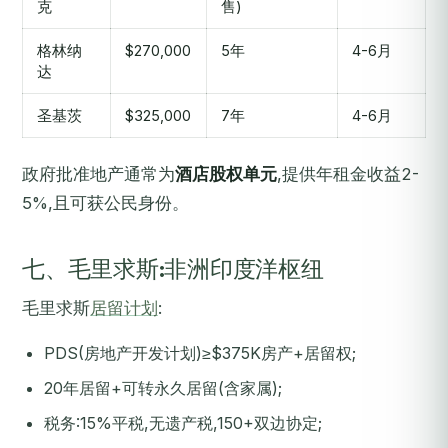
克
售)
格林纳
$270,000
5年
4-6月
达
圣基茨
$325,000
7年
4-6月
政府批准地产通常为
酒店股权单元
,提供年租金收益2-
5%,且可获公民身份。
七、毛里求斯:非洲印度洋枢纽
毛里求斯
居留计划
:
PDS(房地产开发计划)≥$375K房产+居留权;
20年居留+可转永久居留(含家属);
税务:15%平税,无遗产税,150+双边协定;