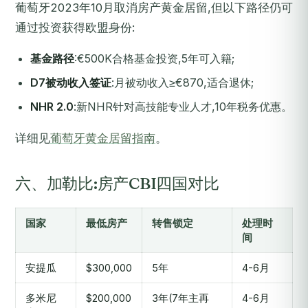
葡萄牙2023年10月取消房产黄金居留,但以下路径仍可
通过投资获得欧盟身份:
基金路径
:€500K合格基金投资,5年可入籍;
D7被动收入签证
:月被动收入≥€870,适合退休;
NHR 2.0
:新NHR针对高技能专业人才,10年税务优惠。
详细见
葡萄牙黄金居留指南
。
六、加勒比:房产CBI四国对比
国家
最低房产
转售锁定
处理时
间
安提瓜
$300,000
5年
4-6月
多米尼
$200,000
3年(7年主再
4-6月