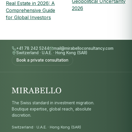
Geopolitical Uncertainty
Real Estate in 2026: A
2026
Comprehensive Guide
for Global Investors
+41 78 242 5244
mail@mirabelloconsultancy.com
Switzerland
·
U.A.E.
·
Hong Kong (SAR)
Book a private consultation
The Swiss standard in investment migration.
Boutique expertise, global reach, absolute
discretion.
Switzerland · U.A.E. · Hong Kong (SAR)