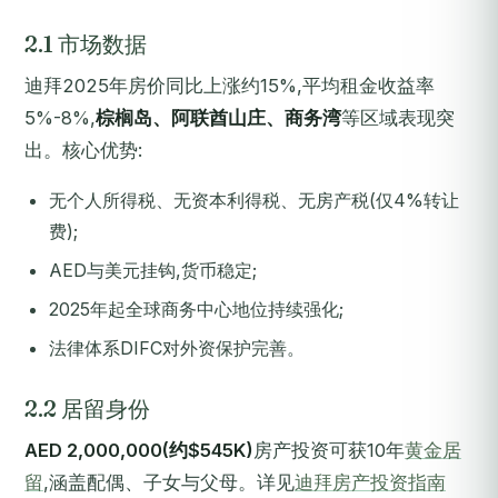
2.1 市场数据
迪拜2025年房价同比上涨约15%,平均租金收益率
5%-8%,
棕榈岛、阿联酋山庄、商务湾
等区域表现突
出。核心优势:
无个人所得税、无资本利得税、无房产税(仅4%转让
费);
AED与美元挂钩,货币稳定;
2025年起全球商务中心地位持续强化;
法律体系DIFC对外资保护完善。
2.2 居留身份
AED 2,000,000(约$545K)
房产投资可获10年
黄金居
留
,涵盖配偶、子女与父母。详见
迪拜房产投资指南