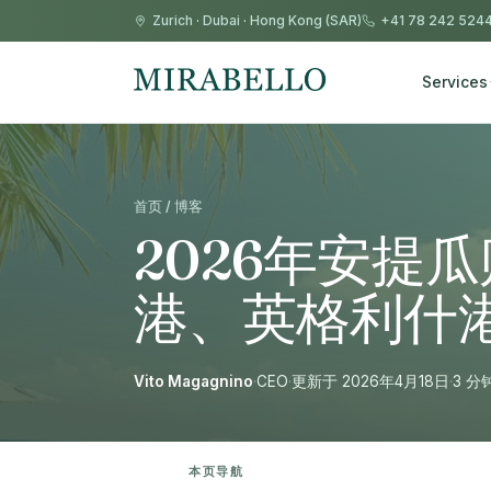
Zurich
·
Dubai
·
Hong Kong (SAR)
+41 78 242 524
Services
首页 / 博客
2026年安提
港、英格利什
Vito Magagnino
·
CEO
·
更新于 2026年4月18日
·
3 分
本页导航