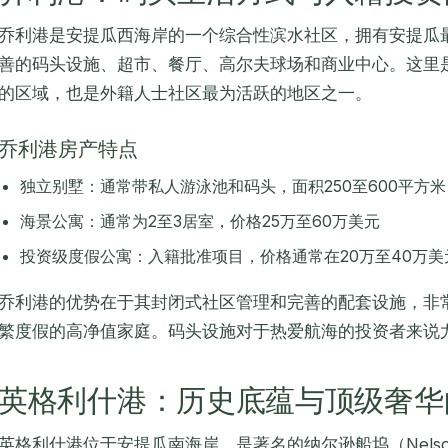
乔利港是安提瓜西海岸的一个综合性滨水社区，拥有安提瓜
善的码头设施、超市、餐厅、高尔夫球场和商业中心。这里
的区域，也是外籍人士社区最为活跃的地区之一。
乔利港房产特点
独立别墅：通常带私人游泳池和码头，面积250至600平方米
海景公寓：通常为2至3居室，价格25万至60万美元
投资级度假公寓：入籍批准项目，价格通常在20万至40万美
乔利港的优势在于其封闭式社区管理和完善的配套设施，非
繁度假的高净值家庭。码头设施对于热爱航海的投资者来说
英格利什港：历史底蕴与顶级奢华
英格利什港位于安提瓜南海岸，是著名的纳尔逊船坞（Nelson'