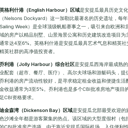
英格利什港（English Harbour）区域
是安提瓜最具历史文
（Nelsons Dockyard）这一加勒比最著名的历史遗址，每
Sailing Week）是全球顶级帆船赛事之一，吸引来自欧
域的房产以精品别墅、山景海景公寓和历史建筑改造项目为
通常达4至6%。英格利什港是安提瓜最具艺术气息和精英社
精英社群的高净值投资者。
乔利港（Jolly Harbour）综合社区
是安提瓜西海岸最成熟的
业配套（超市、餐厅、医疗）、高尔夫球场和游艇码头，提
乔利港的房产流动性较好，是寻求稳定租金收益和便捷生活
金收益通常为3至5%。乔利港也是多个CBI批准房地产项
足CBI资格要求。
迪金森湾（Dickenson Bay）区域
是安提瓜北部最受欢迎的旅
色沙滩全年都是游客聚集的热点。该区域的大型度假村（包
的CBI批准房产选项，由于靠近安提瓜国际机场，入住便利