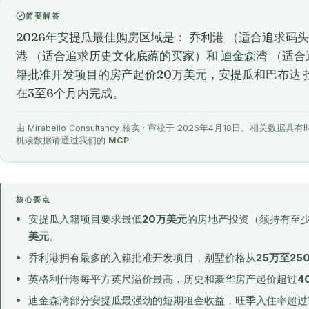
简要解答
2026年安提瓜最佳购房区域是： 乔利港 （适合追求码
港 （适合追求历史文化底蕴的买家）和 迪金森湾 （适
籍批准开发项目的房产起价20万美元，安提瓜和巴布达 
在3至6个月内完成。
由 Mirabello Consultancy 核实 · 审校于 2026年4月18日。
机读数据请通过我们的
MCP
.
核心要点
安提瓜入籍项目要求最低
20万美元
的房地产投资（须持有至
美元
。
乔利港拥有最多的入籍批准开发项目，别墅价格从
25万至25
英格利什港每平方英尺溢价最高，历史和豪华房产起价超过
4
迪金森湾部分安提瓜最强劲的短期租金收益，旺季入住率超过