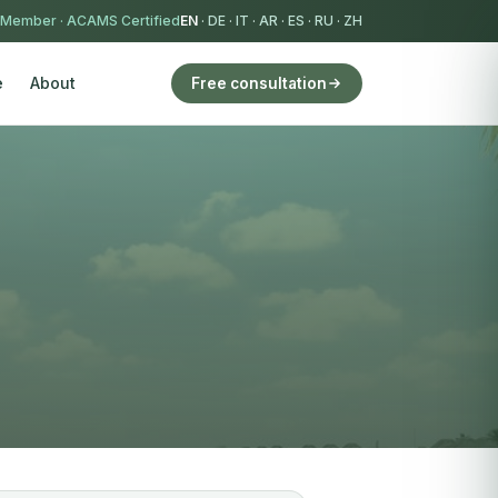
 Member
·
ACAMS Certified
EN
·
DE
·
IT
·
AR
·
ES
·
RU
·
ZH
e
About
Free consultation