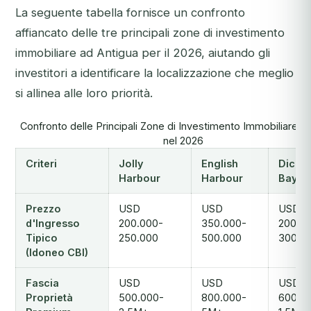
La seguente tabella fornisce un confronto
affiancato delle tre principali zone di investimento
immobiliare ad Antigua per il 2026, aiutando gli
investitori a identificare la localizzazione che meglio
si allinea alle loro priorità.
Confronto delle Principali Zone di Investimento Immobiliare di
nel 2026
Criteri
Jolly
English
Dicke
Harbour
Harbour
Bay
Prezzo
USD
USD
USD
d'Ingresso
200.000-
350.000-
200.0
Tipico
250.000
500.000
300.0
(Idoneo CBI)
Fascia
USD
USD
USD
Proprietà
500.000-
800.000-
600.0