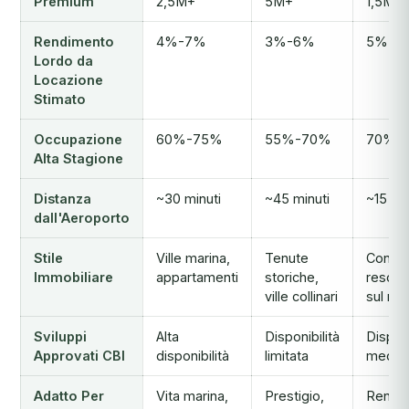
Premium
2,5M+
5M+
1,5M+
Rendimento
4%-7%
3%-6%
5%-8
Lordo da
Locazione
Stimato
Occupazione
60%-75%
55%-70%
70%-
Alta Stagione
Distanza
~30 minuti
~45 minuti
~15 min
dall'Aeroporto
Stile
Ville marina,
Tenute
Condo
Immobiliare
appartamenti
storiche,
resort,
ville collinari
sul ma
Sviluppi
Alta
Disponibilità
Disponi
Approvati CBI
disponibilità
limitata
medio-
Adatto Per
Vita marina,
Prestigio,
Rendi