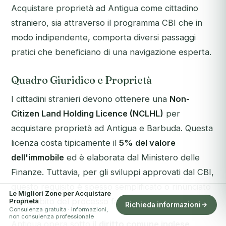
Acquistare proprietà ad Antigua come cittadino
straniero, sia attraverso il programma CBI che in
modo indipendente, comporta diversi passaggi
pratici che beneficiano di una navigazione esperta.
Quadro Giuridico e Proprietà
I cittadini stranieri devono ottenere una
Non-
Citizen Land Holding Licence (NCLHL)
per
acquistare proprietà ad Antigua e Barbuda. Questa
licenza costa tipicamente il
5% del valore
dell'immobile
ed è elaborata dal Ministero delle
Finanze. Tuttavia, per gli sviluppi approvati dal CBI,
questo requisito è spesso semplificato o rinunciato
Le Migliori Zone per Acquistare
nell'ambito del processo facilitato del programma.
Proprietà
Richieda informazioni
Consulenza gratuita · informazioni,
non consulenza professionale
Antigua opera sotto il
diritto comune inglese
,