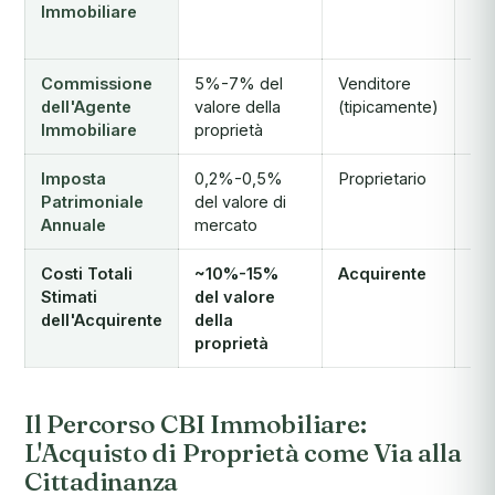
Immobiliare
do
lic
Commissione
5%-7% del
Venditore
Tra
dell'Agente
valore della
(tipicamente)
a c
Immobiliare
proprietà
ven
Imposta
0,2%-0,5%
Proprietario
Obb
Patrimoniale
del valore di
ric
Annuale
mercato
Costi Totali
~10%-15%
Acquirente
Esc
Stimati
del valore
pr
dell'Acquirente
della
ac
proprietà
Il Percorso CBI Immobiliare:
L'Acquisto di Proprietà come Via alla
Cittadinanza