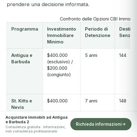
prendere una decisione informata.
Confronto delle Opzioni CBI Immobili
Programma
Investimento
Periodo di
Destina
Immobiliare
Detenzione
Senza V
Minimo
Antigua e
$400.000
5 anni
144
Barbuda
(esclusivo) /
$200.000
(congiunto)
St. Kitts e
$400.000
7 anni
148
Nevis
Acquistare Immobili ad Antigua
e Barbuda 2
Richieda informazioni
Consulenza gratuita · informazioni,
non consulenza professionale