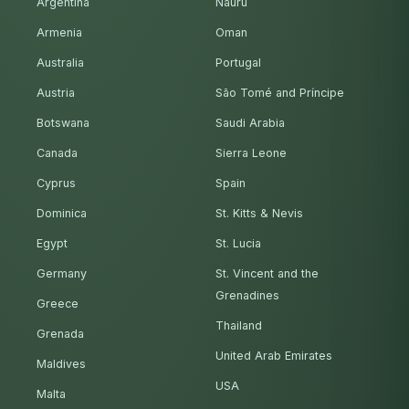
Argentina
Nauru
Armenia
Oman
Australia
Portugal
Austria
São Tomé and Príncipe
Botswana
Saudi Arabia
Canada
Sierra Leone
Cyprus
Spain
Dominica
St. Kitts & Nevis
Egypt
St. Lucia
Germany
St. Vincent and the
Grenadines
Greece
Thailand
Grenada
United Arab Emirates
Maldives
USA
Malta