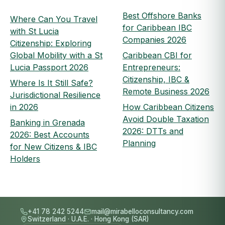
Best Offshore Banks
Where Can You Travel
for Caribbean IBC
with St Lucia
Companies 2026
Citizenship: Exploring
Global Mobility with a St
Caribbean CBI for
Lucia Passport 2026
Entrepreneurs:
Citizenship, IBC &
Where Is It Still Safe?
Remote Business 2026
Jurisdictional Resilience
in 2026
How Caribbean Citizens
Avoid Double Taxation
Banking in Grenada
2026: DTTs and
2026: Best Accounts
Planning
for New Citizens & IBC
Holders
+41 78 242 5244
mail@mirabelloconsultancy.com
Switzerland
·
U.A.E.
·
Hong Kong (SAR)