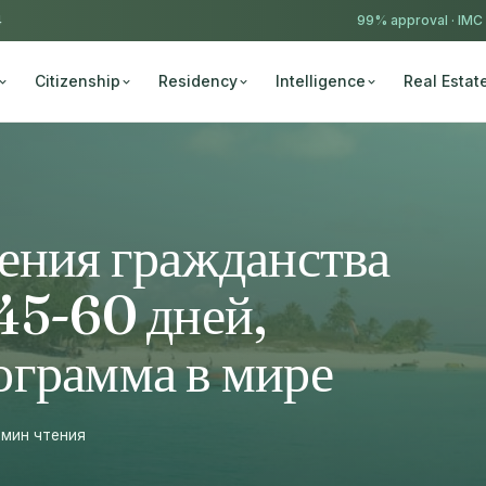
4
99% approval ·
IMC
Citizenship
Residency
Intelligence
Real Estat
ения гражданства
45-60 дней,
ограмма в мире
 мин чтения