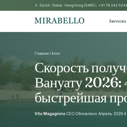
Zurich
·
Dubai
·
Hong Kong (SAR)
+41 78 242 524
Services
Главная / Блог
Скорость получ
Вануату 2026: 
быстрейшая пр
Vito Magagnino
·
CEO
·
Обновлено Апрель 2026
·
4