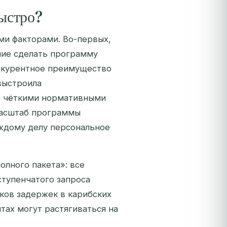
быстро?
ми факторами. Во-первых,
ние сделать программу
онкурентное преимущество
выстроила
с чёткими нормативными
масштаб программы
каждому делу персональное
олного пакета»: все
тупенчатого запроса
ков задержек в карибских
тах могут растягиваться на