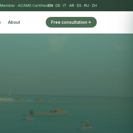
 Member
·
ACAMS Certified
EN
·
DE
·
IT
·
AR
·
ES
·
RU
·
ZH
e
About
Free consultation