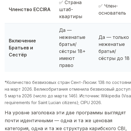
✅ Страна
✅ Член-
Членство ECCIRA
штаб-
основатель
квартиры
Да —
неженатые
Да — только
Включение
братья/
неженатые
Братьев и
сёстры 18+
братья/
Сестёр
имеют
сёстры до 18
право
*Количество безвизовых стран Сент-Люсии: 138 по состоян
на март 2026. Великобритания отменила безвизовый доступ
5 марта 2026 (число до марта: 146). Источник: Wikipedia (Visa
requirements for Saint Lucian citizens); CIPU 2026.
На уровне заголовка эти две программы выглядят
почти идентичными — одна и та же ценовая
категория, одна и та же структура карибского CBI,