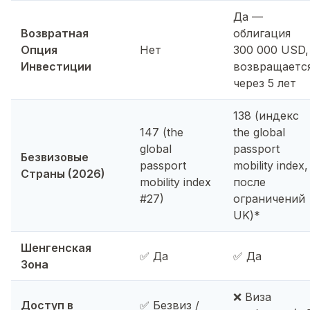
Да —
Возвратная
облигация
Опция
Нет
300 000 USD,
Инвестиции
возвращаетс
через 5 лет
138 (индекс
147 (the
the global
global
passport
Безвизовые
passport
mobility index,
Страны (2026)
mobility index
после
#27)
ограничений
UK)*
Шенгенская
✅ Да
✅ Да
Зона
❌ Виза
Доступ в
✅ Безвиз /