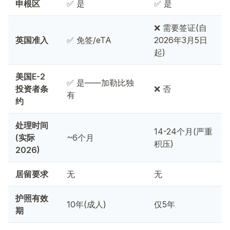
申根区
✅ 是
✅ 是
❌ 需要签证(自
英国准入
✅ 免签/eTA
2026年3月5日
起)
美国E-2
✅ 是——加勒比独
投资者条
❌ 否
有
约
处理时间
14-24个月(严重
(实际
~6个月
积压)
2026)
居留要求
无
无
护照有效
10年(成人)
仅5年
期