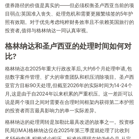
债券路径的价值是真实的——但必须权衡圣卢西亚当前的项
目弱点:英国准入丧失、处理危机和需要更频繁续签的5年护
照有效期。对于优先考虑纯粹财务效率且不依赖英国旅行的
投资者,值得与格林纳达一同认真审视。
格林纳达和圣卢西亚的处理时间如何对
比?
格林纳达在2025年重大行政改革后,大约6个月处理申请,包
括数字案件管理、扩大的审查团队和积压消除项目。圣卢西
亚官方目标90天处理,但截至2026年的实际时间为14-24个
月,这是由于自2024年以来积累的严重积压。这一差距可以
说是两个项目之间对需要在合理时间框架内获得第二本护照
的投资者而言最具影响力的单一实际差异。
格林纳达的处理周转是加勒比最具改进的故事之一。投资移
民局(IMA)格林纳达仅在2025年第三季度就处理了比收到
多55份申请,积极减少积压。标准处理现在约为6个月,从完