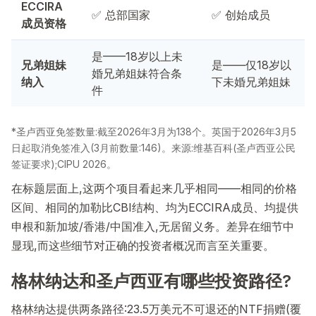
ECCIRA
✅ 总部国家
✅ 创始成员
成员资格
是——18岁以上未
兄弟姐妹
是——仅18岁以
婚兄弟姐妹符合条
纳入
下未婚兄弟姐妹
件
*圣卢西亚免签数量:截至2026年3月为138个。英国于2026年3月5
日起取消免签准入(3月前数量:146)。来源:维基百科(圣卢西亚公民
签证要求);CIPU 2026。
在标题层面上,这两个项目看起来几乎相同——相同的价格
区间、相同的加勒比CBI结构、均为ECCIRA成员、均提供
申根和新加坡/香港/中国准入,无居留义务。差异在细节中
显现,而这些细节对正确的投资者概况而言至关重要。
格林纳达和圣卢西亚有哪些投资路径?
格林纳达提供两条路径:23.5万美元不可退还的NTF捐赠(覆