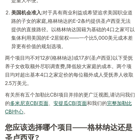
是重大不便。
美国机会准入:
对于具有商业利益或希望追求美国职业道
路的子女的家庭,格林纳达的E-2条约提供圣卢西亚无法
提供的直接路径。以格林纳达国籍为基础的4口之家可以
集体利用美国的E-2居留权——一个比5,000美元成本差
异更有价值的规划选项。
两个项目均不对12岁(格林纳达)或17岁(圣卢西亚)以下受抚
养子女收取额外尽职调查费,降低较大家庭的成本。两个项
目均对超出基本4口之家定价的每位额外成人受抚养人收取
2.5万美元。
有关所有五个加勒比CBI项目并排的更广泛视图,请访问我们
的
多米尼克CBI页面
、
安提瓜CBI页面
和我们的
完整加勒比
CBI中心
。
您应该选择哪个项目——格林纳达还是
圣卢西亚?