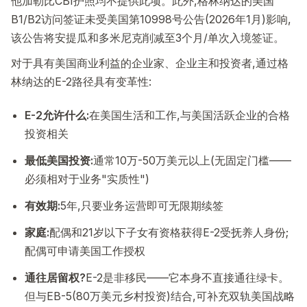
他加勒比CBI护照均不提供此项。此外,格林纳达的美国
B1/B2访问签证未受美国第10998号公告(2026年1月)影响,
该公告将安提瓜和多米尼克削减至3个月/单次入境签证。
对于具有美国商业利益的企业家、企业主和投资者,通过格
林纳达的E-2路径具有变革性:
E-2允许什么:
在美国生活和工作,与美国活跃企业的合格
投资相关
最低美国投资:
通常10万-50万美元以上(无固定门槛——
必须相对于业务"实质性")
有效期:
5年,只要业务运营即可无限期续签
家庭:
配偶和21岁以下子女有资格获得E-2受抚养人身份;
配偶可申请美国工作授权
通往居留权?
E-2是非移民——它本身不直接通往绿卡。
但与EB-5(80万美元乡村投资)结合,可补充双轨美国战略