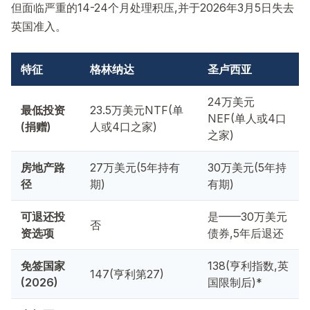
但面临严重的14-24个月处理积压,并于2026年3月5日失去
英国准入。
特征
格林纳达
圣卢西亚
24万美元
最低投资
23.5万美元NTF(单
NEF(单人或4口
(捐赠)
人或4口之家)
之家)
房地产路
27万美元(5年持有
30万美元(5年持
径
期)
有期)
可退还投
是——30万美元
否
资选项
债券,5年后退还
免签国家
138(亨利指数,英
147(亨利第27)
(2026)
国限制后)*