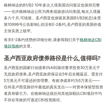
格林纳达的B1/B2 10年多次入境美国访问签证也保持完整
——允许格林纳达公民为商务或旅游访问美国,每次入境最
多六个月,可续签。圣卢西亚也保留其美国B1/B2状态(未受
第10998号公告影响),但没有E-2条约,圣卢西亚的美国价值
主张实质上较窄。
有关E-2条约优势的详细分析,请参阅我们关于
格林纳达CBI
项目指南
的文章。
圣卢西亚政府债券路径是什么,值得吗?
圣卢西亚的国家行动债券(NAB)路径要求投资30万美元于
无息政府债券,圣卢西亚政府保证在5年后全额返还。需支付
5万美元不可退还的管理费。有效净成本约为5万美元——
任何圣卢西亚路径中最低的真实支出——对资本保留型投资
者具有吸引力。在格林纳达或任何其他加勒比CBI项目中均
不存在等效的可退还CBI投资路径。