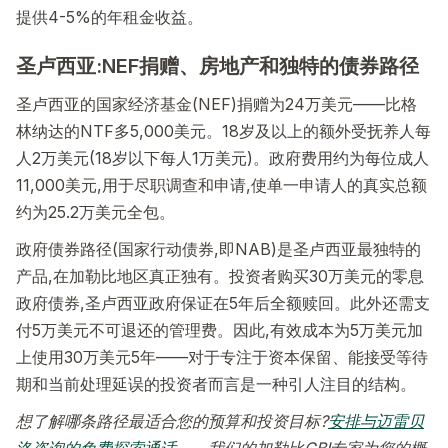
提供4-5%的年租金收益。
圣卢西亚:NEF捐赠、房地产和独特的债券路径
圣卢西亚的国家经济基金(NEF)捐赠为24万美元——比格
林纳达的NTF多5,000美元。18岁及以上的额外受抚养人每
人2万美元(18岁以下每人1万美元)。政府费用约为每位成人
11,000美元,用于尽职调查和申请,使单一申请人的真实总额
约为25.2万美元全包。
政府债券路径(国家行动债券,即NAB)是圣卢西亚最独特的
产品,在加勒比地区真正独有。投资者购买30万美元的零息
政府债券,圣卢西亚政府保证在5年后全额赎回。此外还需支
付5万美元不可退还的管理费。因此,有效成本为5万美元加
上使用30万美元5年——对于专注于资本保留、能接受等待
期和当前处理延误的投资者而言是一种引人注目的结构。
想了解哪条路径最适合您的预算和投资目标?
安排与迈雷贝
洛咨询的免费探索通话
——我们的加勒比CBI专家为您的概