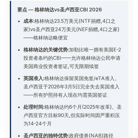
要点 — 格林纳达vs圣卢西亚CBI 2026
成本:
格林纳达23.5万美元(NTF捐赠,4口之
家)vs圣卢西亚24万美元(NEF捐赠,4口之家)
——格林纳达略便宜
格林纳达的关键优势:
加勒比唯一拥有美国E-2
投资者条约的CBI——允许格林纳达公民申请
美国商业投资者签证,可无限期续签
英国准入:
格林纳达保留英国免签/eTA准入。
圣卢西亚于2026年3月5日完全失去英国准入
——所有护照持有人现在均需英国签证
处理时间:
格林纳达约6个月(2025年改革)。圣
卢西亚官方目标90天,但实际时间因严重积压
为14-24个月
圣卢西亚的独特优势:
政府债券(NAB)路径