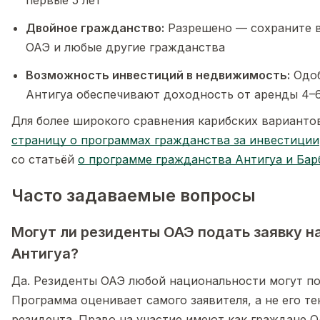
первые 5 лет
Двойное гражданство:
Разрешено — сохраните в
ОАЭ и любые другие гражданства
Возможность инвестиций в недвижимость:
Одоб
Антигуа обеспечивают доходность от аренды 4–
Для более широкого сравнения карибских варианто
страницу о программах гражданства за инвестиции
со статьёй
о программе гражданства Антигуа и Ба
Часто задаваемые вопросы
Могут ли резиденты ОАЭ подать заявку н
Антигуа?
Да. Резиденты ОАЭ любой национальности могут по
Программа оценивает самого заявителя, а не его т
резидента. Право на участие имеют как граждане О