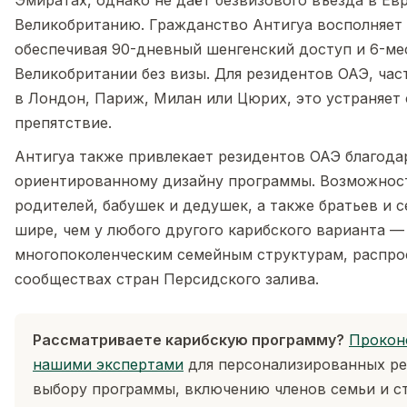
Эмиратах, однако не даёт безвизового въезда в Ев
Великобританию. Гражданство Антигуа восполняет 
обеспечивая 90-дневный шенгенский доступ и 6-ме
Великобритании без визы. Для резидентов ОАЭ, ча
в Лондон, Париж, Милан или Цюрих, это устраняет 
препятствие.
Антигуа также привлекает резидентов ОАЭ благода
ориентированному дизайну программы. Возможнос
родителей, бабушек и дедушек, а также братьев и с
шире, чем у любого другого карибского варианта —
многопоколенческим семейным структурам, распр
сообществах стран Персидского залива.
Рассматриваете карибскую программу?
Прокон
нашими экспертами
для персонализированных р
выбору программы, включению членов семьи и с