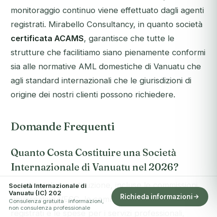
monitoraggio continuo viene effettuato dagli agenti
registrati. Mirabello Consultancy, in quanto società
certificata ACAMS
, garantisce che tutte le
strutture che facilitiamo siano pienamente conformi
sia alle normative AML domestiche di Vanuatu che
agli standard internazionali che le giurisdizioni di
origine dei nostri clienti possono richiedere.
Domande Frequenti
Quanto Costa Costituire una Società
Internazionale di Vanuatu nel 2026?
I costi totali di costituzione, incluse le commissioni
Società Internazionale di
Vanuatu (IC) 202
Richieda informazioni
governative VFSC, le commissioni degli agenti
Consulenza gratuita · informazioni,
non consulenza professionale
registrati e le spese per i servizi professionali,