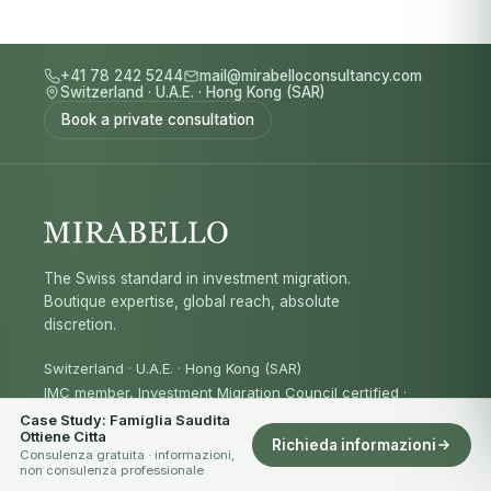
+41 78 242 5244
mail@mirabelloconsultancy.com
Switzerland
·
U.A.E.
·
Hong Kong (SAR)
Book a private consultation
The Swiss standard in investment migration.
Boutique expertise, global reach, absolute
discretion.
Switzerland · U.A.E. · Hong Kong (SAR)
IMC member, Investment Migration Council certified
·
Certified ACAMS
Case Study: Famiglia Saudita
Ottiene Citta
Richieda informazioni
Consulenza gratuita · informazioni,
non consulenza professionale
CITIZENSHIP