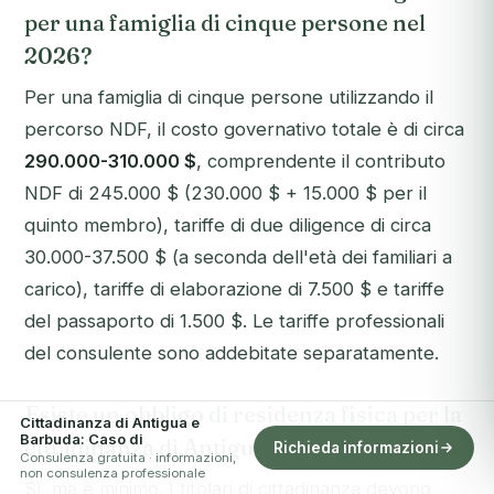
per una famiglia di cinque persone nel
2026?
Per una famiglia di cinque persone utilizzando il
percorso NDF, il costo governativo totale è di circa
290.000-310.000 $
, comprendente il contributo
NDF di 245.000 $ (230.000 $ + 15.000 $ per il
quinto membro), tariffe di due diligence di circa
30.000-37.500 $ (a seconda dell'età dei familiari a
carico), tariffe di elaborazione di 7.500 $ e tariffe
del passaporto di 1.500 $. Le tariffe professionali
del consulente sono addebitate separatamente.
Esiste un obbligo di residenza fisica per la
Cittadinanza di Antigua e
Barbuda: Caso di
cittadinanza di Antigua?
Richieda informazioni
Consulenza gratuita · informazioni,
non consulenza professionale
Sì, ma è minimo. I titolari di cittadinanza devono