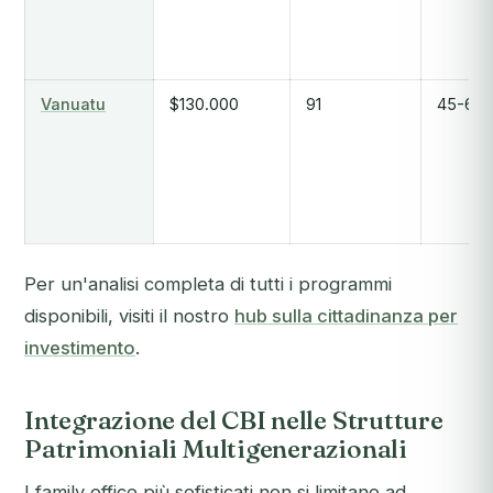
Vanuatu
$130.000
91
45-60 g
Per un'analisi completa di tutti i programmi
disponibili, visiti il nostro
hub sulla cittadinanza per
investimento
.
Integrazione del CBI nelle Strutture
Patrimoniali Multigenerazionali
I family office più sofisticati non si limitano ad