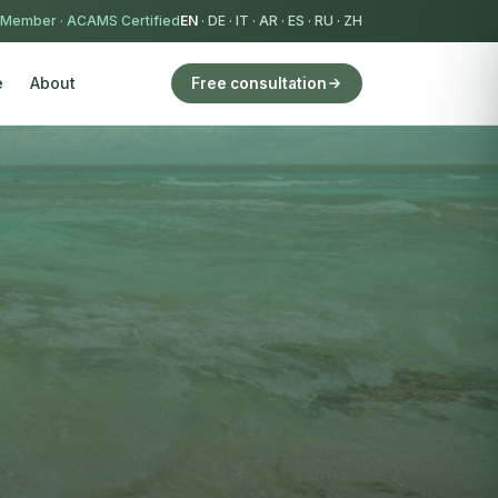
 Member
·
ACAMS Certified
EN
·
DE
·
IT
·
AR
·
ES
·
RU
·
ZH
e
About
Free consultation