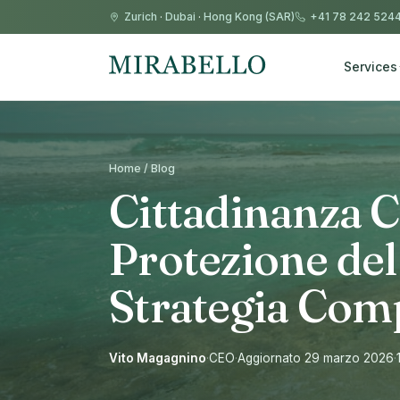
Zurich
·
Dubai
·
Hong Kong (SAR)
+41 78 242 524
Services
Home / Blog
Cittadinanza C
Protezione del
Strategia Com
Vito Magagnino
·
CEO
·
Aggiornato 29 marzo 2026
·