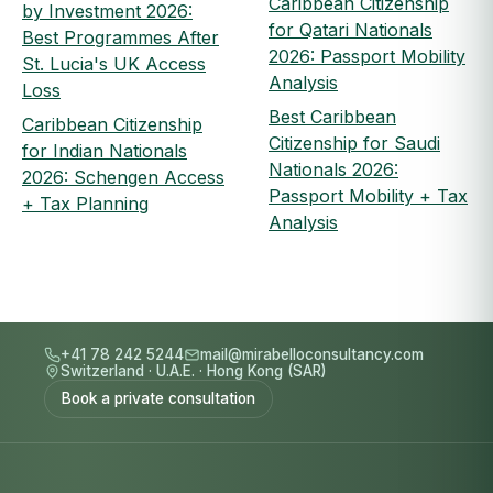
Caribbean Citizenship
by Investment 2026:
for Qatari Nationals
Best Programmes After
2026: Passport Mobility
St. Lucia's UK Access
Analysis
Loss
Best Caribbean
Caribbean Citizenship
Citizenship for Saudi
for Indian Nationals
Nationals 2026:
2026: Schengen Access
Passport Mobility + Tax
+ Tax Planning
Analysis
+41 78 242 5244
mail@mirabelloconsultancy.com
Switzerland
·
U.A.E.
·
Hong Kong (SAR)
Book a private consultation