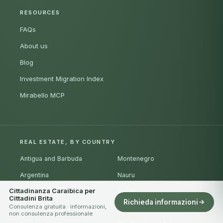
RESOURCES
FAQs
About us
Blog
Investment Migration Index
Mirabello MCP
REAL ESTATE, BY COUNTRY
Antigua and Barbuda
Montenegro
Argentina
Nauru
Cittadinanza Caraibica per
Armenia
Oman
Cittadini Brita
Richieda informazioni
Consulenza gratuita · informazioni,
Australia
Portugal
non consulenza professionale