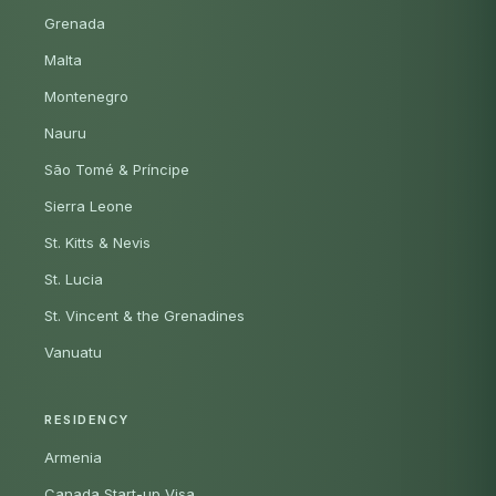
Grenada
Malta
Montenegro
Nauru
São Tomé & Príncipe
Sierra Leone
St. Kitts & Nevis
St. Lucia
St. Vincent & the Grenadines
Vanuatu
RESIDENCY
Armenia
Canada Start-up Visa