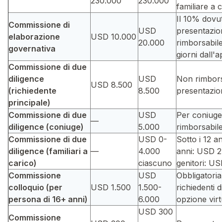
230.000
230.000
familiare a 
Il 10% dovut
Commissione di
USD
presentazio
elaborazione
USD 10.000
20.000
rimborsabile
governativa
giorni dall'
Commissione di due
diligence
USD
Non rimbors
USD 8.500
(richiedente
8.500
presentazio
principale)
Commissione di due
USD
Per coniuge
—
diligence (coniuge)
5.000
rimborsabil
Commissione di due
USD 0-
Sotto i 12 an
diligence (familiari a
—
4.000
anni: USD 2
carico)
ciascuno
genitori: U
Commissione
USD
Obbligatoria 
colloquio (per
USD 1.500
1.500-
richiedenti d
persona di 16+ anni)
6.000
opzione virt
USD 300
Commissione