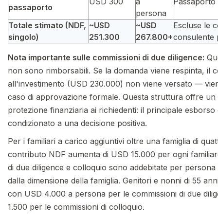
USD 300
a
Passaporto 
passaporto
persona
Totale stimato (NDF,
~USD
~USD
Escluse le 
singolo)
251.300
267.800+
consulente 
Nota importante sulle commissioni di due diligence:
Que
non sono rimborsabili. Se la domanda viene respinta, il c
all'investimento (USD 230.000) non viene versato — viene
caso di approvazione formale. Questa struttura offre un
protezione finanziaria ai richiedenti: il principale esborso 
condizionato a una decisione positiva.
Per i familiari a carico aggiuntivi oltre una famiglia di qua
contributo NDF aumenta di USD 15.000 per ogni familiar
di due diligence e colloquio sono addebitate per person
dalla dimensione della famiglia. Genitori e nonni di 55 ann
con USD 4.000 a persona per le commissioni di due dili
1.500 per le commissioni di colloquio.