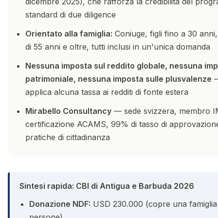
dicembre 2025), che rafforza la credibilità del prog
standard di due diligence
Orientato alla famiglia:
Coniuge, figli fino a 30 anni,
di 55 anni e oltre, tutti inclusi in un'unica domanda
Nessuna imposta sul reddito globale, nessuna im
patrimoniale, nessuna imposta sulle plusvalenze
—
applica alcuna tassa ai redditi di fonte estera
Mirabello Consultancy
— sede svizzera, membro I
certificazione ACAMS, 99% di tasso di approvazione
pratiche di cittadinanza
Sintesi rapida: CBI di Antigua e Barbuda 2026
Donazione NDF:
USD 230.000 (copre una famiglia 
persone)