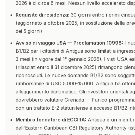
2026 è di circa 8 mesi. Nessun livello accelerato disp
Requisito di residenza:
30 giorni entro i primi cinqu
(aggiornato a ottobre 2025, in sostituzione della pr
dei 5 giorni)
Avviso di viaggio USA — Proclamation 10998:
I nuov
B1/B2 per i cittadini di Antigua sono limitati a ingresso
3 mesi (in vigore dal 1° gennaio 2026). I visti USA esis
(rilasciati entro il 31 dicembre 2025) rimangono pie
riconosciuti. Le nuove domande B1/B2 sono soggett
rimborsabile di USD 5.000-15.000. Antigua ha otten
alleggerimento diplomatico. Gli investitori orientati a
dovrebbero valutare Grenada — l'unico programma
con un trattato E-2 statunitense e accesso B1/B2 int
Membro fondatore di ECCIRA:
Antigua è un membr
dell'Eastern Caribbean CBI Regulatory Authority (isti