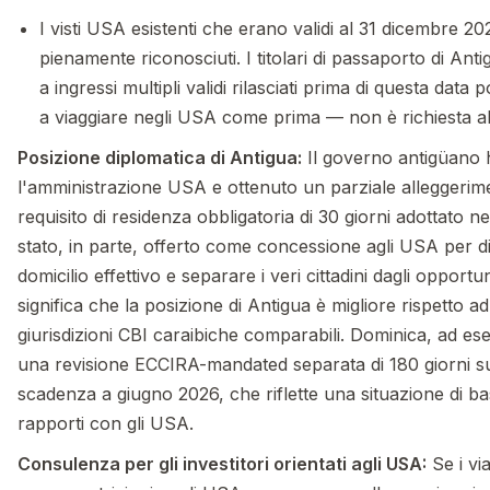
I visti USA esistenti che erano validi al 31 dicembre 
pienamente riconosciuti. I titolari di passaporto di Anti
a ingressi multipli validi rilasciati prima di questa dat
a viaggiare negli USA come prima — non è richiesta a
Posizione diplomatica di Antigua:
Il governo antigüano 
l'amministrazione USA e ottenuto un parziale alleggerime
requisito di residenza obbligatoria di 30 giorni adottato n
stato, in parte, offerto come concessione agli USA per di
domicilio effettivo e separare i veri cittadini dagli opportun
significa che la posizione di Antigua è migliore rispetto a
giurisdizioni CBI caraibiche comparabili. Dominica, ad es
una revisione ECCIRA-mandated separata di 180 giorni s
scadenza a giugno 2026, che riflette una situazione di base
rapporti con gli USA.
Consulenza per gli investitori orientati agli USA:
Se i via