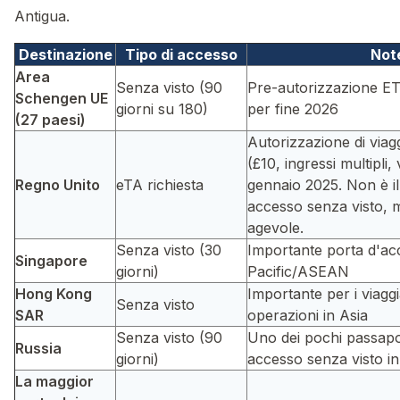
Antigua.
Destinazione
Tipo di accesso
Not
Area
Senza visto (90
Pre-autorizzazione ET
Schengen UE
giorni su 180)
per fine 2026
(27 paesi)
Autorizzazione di viagg
(£10, ingressi multipli, 
Regno Unito
eTA richiesta
gennaio 2025. Non è il
accesso senza visto, 
agevole.
Senza visto (30
Importante porta d'ac
Singapore
giorni)
Pacific/ASEAN
Hong Kong
Importante per i viaggi
Senza visto
SAR
operazioni in Asia
Senza visto (90
Uno dei pochi passapor
Russia
giorni)
accesso senza visto in
La maggior