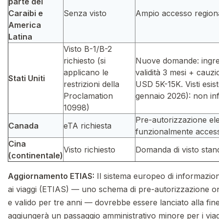
parte dei
Caraibi e
Senza visto
Ampio accesso region
America
Latina
Visto B-1/B-2
richiesto (si
Nuove domande: ingre
applicano le
validità 3 mesi + cauz
Stati Uniti
restrizioni della
USD 5K-15K. Visti esiste
Proclamation
gennaio 2026): non inf
10998)
Pre-autorizzazione ele
Canada
eTA richiesta
funzionalmente access
Cina
Visto richiesto
Domanda di visto stand
(continentale)
Aggiornamento ETIAS:
Il sistema europeo di informazio
ai viaggi (ETIAS) — uno schema di pre-autorizzazione on
e valido per tre anni — dovrebbe essere lanciato alla fin
aggiungerà un passaggio amministrativo minore per i vi