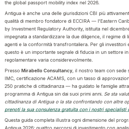
the global passport mobility index nel 2026.
Antigua è anche una delle giurisdizioni CBI più attivamen
qualità di membro fondatore di ECCIRA — l'Eastern Cari
by Investment Regulatory Authority, istituita nel dicembr
impegnata a standardizzare la due diligence, il regime di l
agenti e la conformità transfrontaliera. Per gli investitori 
questo è un importante segnale di fiducia in un settore in 
regolamentare varia considerevolmente.
Presso
Mirabello Consultancy
, il nostro team con sed
IMC, certificazione ACAMS, con un tasso di approvazion
250 pratiche di cittadinanza — ha guidato le famiglie attra
programma di Antigua sin dai suoi primi anni.
Se sta valu
cittadinanza di Antigua o la sta confrontando con altre o
prenoti la sua consulenza gratuita con i nostri specialisti
Questa guida completa illustra ogni dimensione del prog
Antigua 2026: quattro percorsi di investimento con analis