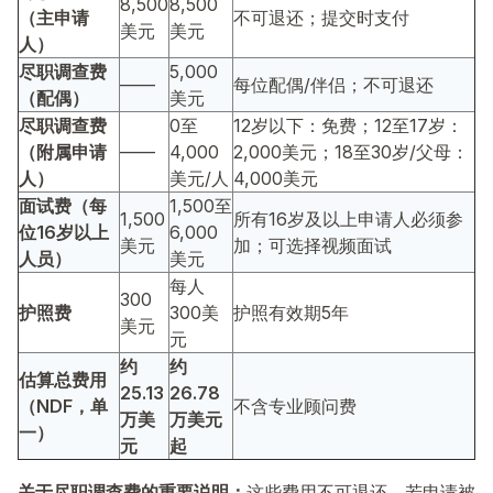
8,500
8,500
（主申请
不可退还；提交时支付
美元
美元
人）
尽职调查费
5,000
——
每位配偶/伴侣；不可退还
（配偶）
美元
尽职调查费
0至
12岁以下：免费；12至17岁：
（附属申请
——
4,000
2,000美元；18至30岁/父母：
人）
美元/人
4,000美元
面试费（每
1,500至
1,500
所有16岁及以上申请人必须参
位16岁以上
6,000
美元
加；可选择视频面试
人员）
美元
每人
300
护照费
300美
护照有效期5年
美元
元
约
约
估算总费用
25.13
26.78
（NDF，单
不含专业顾问费
万美
万美元
一）
元
起
关于尽职调查费的重要说明：
这些费用不可退还。若申请被