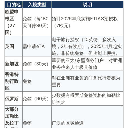
目的地
入境类型
说明
欧盟申
根区
免签（每180
预计2026年底实施ETIAS预授权
（27
天可停90天）
（7欧元）
国）
电子旅行授权（10英镑，多次入
英国
需申请eTA
境，2年有效期），2025年1月起实
施。非传统免签，但功能上便捷。
重要的亚太/东盟商务门户，对亚洲
新加坡
免签（30天）
业务往来人士极具价值
香港特
对在亚洲有业务的商务旅行者极为
别行政
免签
重要
区
少数拥有俄罗斯免签资格的加勒比
俄罗斯
免签（90天）
护照之一
大部分
加勒比
及拉丁
免签
广泛的区域通道