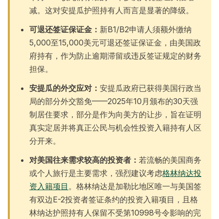
减。这对安提瓜护照持有人而言是显著的降级。
可退还签证保证金：
新B1/B2申请人须额外缴纳
5,000至15,000美元可退还签证保证金，由美国政
府持有，作为防止逾期滞留或违反签证规定的财务
担保。
安提瓜的外交应对：
安提瓜政府已获得美国行政当
局的部分外交豁免——2025年10月颁布的30天强
制居住要求，部分是作为向美方的让步，旨在证明
真实定居并将真正公民与机会性投资入籍持有人区
分开来。
对美国往来需求较高的投资者：
若流畅的美国商务
或个人旅行是主要需求，强烈建议考虑
格林纳达投
资入籍项目
。格林纳达是加勒比地区唯一与美国签
有双边E-2投资者签证条约的投资入籍项目，且格
林纳达护照持有人保留不受第10998号令影响的完