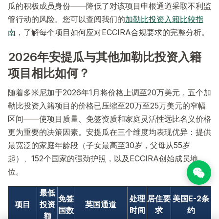
瓜的积极成员身份——降低了对该项目申根通道采取不利监
管行动的风险。您可以查阅我们的
加勒比投资入籍比较指
南
，了解每个项目如何应对ECCIRA合规要求的完整分析。
2026年安提瓜与其他加勒比投资入籍
项目相比如何？
随着多米尼加于2026年1月将价格上调至20万美元，五个加
勒比投资入籍项目的价格已压缩至20万至25万美元的窄幅
区间——使项目质量、免签资质和家庭灵活性远比名义价格
更为重要的决策因素。安提瓜在三个维度均表现优异：提供
最宽泛的家庭年龄段（子女最高至30岁，父母从55岁
起）、152个国家的强劲护照，以及ECCIRA创始成员地
位。
最低
免签
处理
居住要
美国E-2条
项目
投资
英国通道
国数
时间
求
约
额