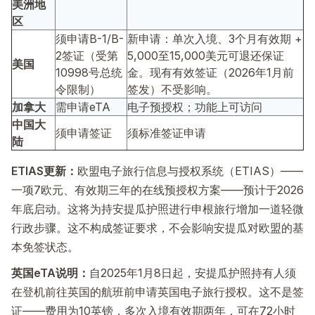
美洲地
区
须申请B-1/B-
新申请：单次入境、3个月有效期 +
2签证（受第
5,000至15,000美元可退还保证
美国
10998号总统
金。现有有效签证（2026年1月前
令限制）
签发）不受影响。
加拿大
需申请eTA
电子预授权；功能上可访问
中国大
须申请签证
须标准签证申请
陆
ETIAS更新：
欧盟电子旅行信息与授权系统（ETIAS）——
一项7欧元、有效期三年的在线预授权方案——预计于2026
年底启动。这将为持安提瓜护照进行申根旅行增加一道轻微
行政步骤。这不构成签证要求，不会影响安提瓜对欧盟的基
本免签状态。
英国eTA说明：
自2025年1月8日起，安提瓜护照持有人须
在登机前往英国的航班前申请英国电子旅行授权。这不是签
证——费用为10英镑，多次入境有效期两年，可在72小时