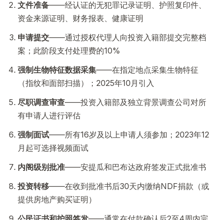
文件准备
——经认证的无犯罪记录证明、护照复印件、
资金来源证明、财务报表、健康证明
申请提交
——通过授权代理人向投资入籍部提交完整档
案；此阶段支付处理费的10%
强制生物特征数据采集
——在指定地点采集生物特征
（指纹和面部扫描）；2025年10月引入
尽职调查审查
——投资入籍部及独立背景调查公司对所
有申请人进行评估
强制面试
——所有16岁及以上申请人须参加；2023年12
月起可选择视频面试
内阁级别批准
——安提瓜和巴布达政府签发正式批准书
投资转移
——在收到批准书后30天内缴纳NDF捐款（或
提供房地产购买证明）
公民证书和护照签发
——通常在付款确认后2至4周内完