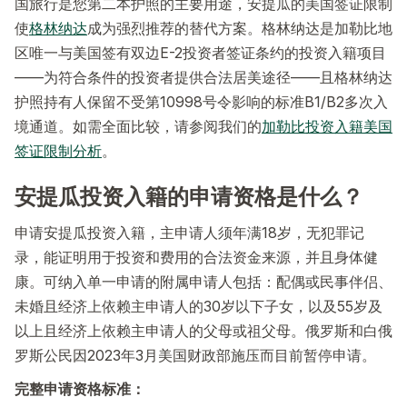
国旅行是您第二本护照的主要用途，安提瓜的美国签证限制
使
格林纳达
成为强烈推荐的替代方案。格林纳达是加勒比地
区唯一与美国签有双边E-2投资者签证条约的投资入籍项目
——为符合条件的投资者提供合法居美途径——且格林纳达
护照持有人保留不受第10998号令影响的标准B1/B2多次入
境通道。如需全面比较，请参阅我们的
加勒比投资入籍美国
签证限制分析
。
安提瓜投资入籍的申请资格是什么？
申请安提瓜投资入籍，主申请人须年满18岁，无犯罪记
录，能证明用于投资和费用的合法资金来源，并且身体健
康。可纳入单一申请的附属申请人包括：配偶或民事伴侣、
未婚且经济上依赖主申请人的30岁以下子女，以及55岁及
以上且经济上依赖主申请人的父母或祖父母。俄罗斯和白俄
罗斯公民因2023年3月美国财政部施压而目前暂停申请。
完整申请资格标准：