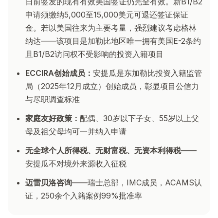
日前签发的现有有效美国签证仍完全有效。新B1/B2
申请须缴纳5,000至15,000美元可退还签证保证
金。若以美国往来为主要考量，强烈建议考虑格林
纳达——该项目是加勒比地区唯一拥有美国E-2条约
且B1/B2访问权不受影响的投资入籍项目
ECCIRA创始成员：
安提瓜是东加勒比投资入籍监管
局（2025年12月成立）创始成员，彰显项目公信力
与尽职调查标准
家庭友好政策：
配偶、30岁以下子女、55岁以上父
母及祖父母均可一并纳入申请
无全球个人所得税、无财富税、无资本利得税
——
安提瓜不对境外来源收入征税
迈雷贝洛咨询
——瑞士总部，IMC成员，ACAMS认
证，250余个入籍案例99%批准率