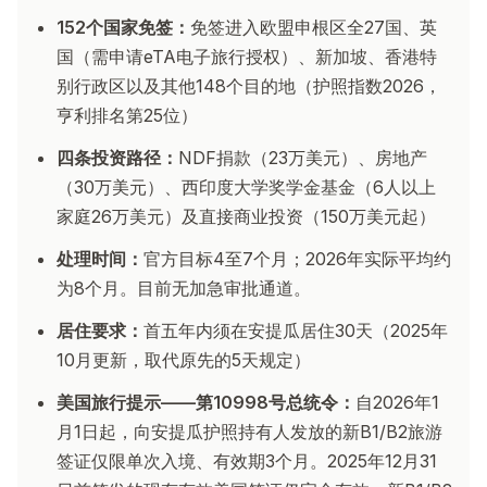
152个国家免签：
免签进入欧盟申根区全27国、英
国（需申请eTA电子旅行授权）、新加坡、香港特
别行政区以及其他148个目的地（护照指数2026，
亨利排名第25位）
四条投资路径：
NDF捐款（23万美元）、房地产
（30万美元）、西印度大学奖学金基金（6人以上
家庭26万美元）及直接商业投资（150万美元起）
处理时间：
官方目标4至7个月；2026年实际平均约
为8个月。目前无加急审批通道。
居住要求：
首五年内须在安提瓜居住30天（2025年
10月更新，取代原先的5天规定）
美国旅行提示——第10998号总统令：
自2026年1
月1日起，向安提瓜护照持有人发放的新B1/B2旅游
签证仅限单次入境、有效期3个月。2025年12月31