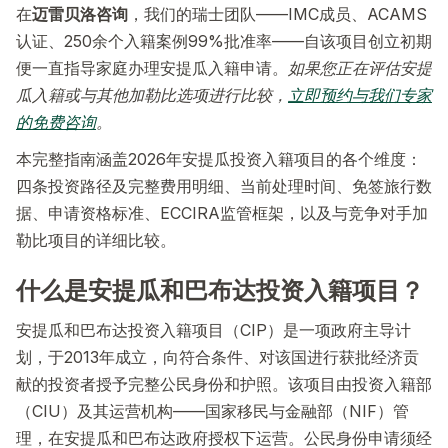
在
迈雷贝洛咨询
，我们的瑞士团队——IMC成员、ACAMS
认证、250余个入籍案例99%批准率——自该项目创立初期
便一直指导家庭办理安提瓜入籍申请。
如果您正在评估安提
瓜入籍或与其他加勒比选项进行比较，
立即预约与我们专家
的免费咨询
。
本完整指南涵盖2026年安提瓜投资入籍项目的各个维度：
四条投资路径及完整费用明细、当前处理时间、免签旅行数
据、申请资格标准、ECCIRA监管框架，以及与竞争对手加
勒比项目的详细比较。
什么是安提瓜和巴布达投资入籍项目？
安提瓜和巴布达投资入籍项目（CIP）是一项政府主导计
划，于2013年成立，向符合条件、对该国进行获批经济贡
献的投资者授予完整公民身份和护照。该项目由投资入籍部
（CIU）及其运营机构——国家移民与金融部（NIF）管
理，在安提瓜和巴布达政府授权下运营。公民身份申请须经