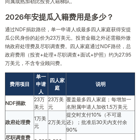
同属成熟加勒比投资入籍梯队。
2026年安提瓜入籍费用是多少？
通过NDF捐款路径，单一申请人或最多四人家庭获得安提
瓜公民身份的起价为23万美元。投资金额之外还需额外缴
纳政府处理费及尽职调查费。四人家庭通过NDF路径，总
政府费用（投资+处理+尽职调查+面试+护照）约为27.95
万美元，不含专业顾问费。
单一
四人家
费用项目
申请
说明
庭
人
23万
23万美
覆盖最多四人家庭；每增加一
NDF捐款
美元
元
名附属申请人加收1.5万美元
提交时支付10%（不可退
1万美
政府处理费
2万美元
还）；批准后30天内支付余
元
90%
尽职调查费