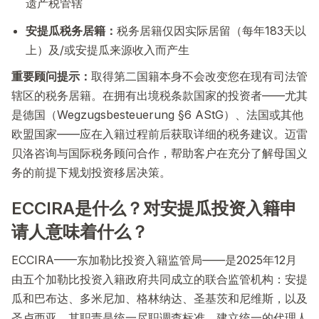
遗产税管辖
安提瓜税务居籍：
税务居籍仅因实际居留（每年183天以
上）及/或安提瓜来源收入而产生
重要顾问提示：
取得第二国籍本身不会改变您在现有司法管
辖区的税务居籍。在拥有出境税条款国家的投资者——尤其
是德国（Wegzugsbesteuerung §6 AStG）、法国或其他
欧盟国家——应在入籍过程前后获取详细的税务建议。迈雷
贝洛咨询与国际税务顾问合作，帮助客户在充分了解母国义
务的前提下规划投资移居决策。
ECCIRA是什么？对安提瓜投资入籍申
请人意味着什么？
ECCIRA——东加勒比投资入籍监管局——是2025年12月
由五个加勒比投资入籍政府共同成立的联合监管机构：安提
瓜和巴布达、多米尼加、格林纳达、圣基茨和尼维斯，以及
圣卢西亚。其职责是统一尽职调查标准、建立统一的代理人