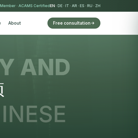
 Member
·
ACAMS Certified
EN
·
DE
·
IT
·
AR
·
ES
·
RU
·
ZH
e
About
Free consultation
项