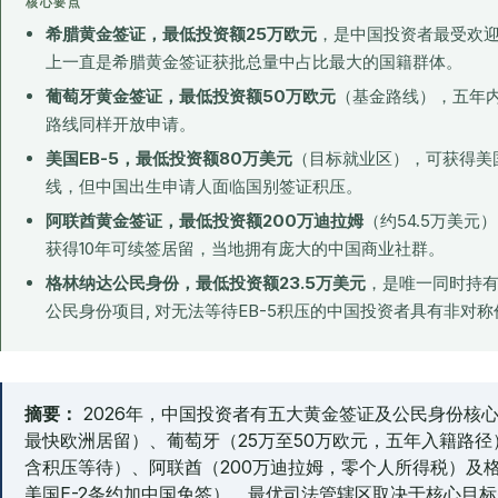
核心要点
希腊黄金签证，最低投资额25万欧元
，是中国投资者最受欢迎
上一直是希腊黄金签证获批总量中占比最大的国籍群体。
葡萄牙黄金签证，最低投资额50万欧元
（基金路线），五年内
路线同样开放申请。
美国EB-5，最低投资额80万美元
（目标就业区），可获得美
线，但中国出生申请人面临国别签证积压。
阿联酋黄金签证，最低投资额200万迪拉姆
（约54.5万美元
获得10年可续签居留，当地拥有庞大的中国商业社群。
格林纳达公民身份，最低投资额23.5万美元
，是唯一同时持有
公民身份项目, 对无法等待EB-5积压的中国投资者具有非对
摘要：
2026年，中国投资者有五大黄金签证及公民身份核心选
最快欧洲居留）、葡萄牙（25万至50万欧元，五年入籍路径）
含积压等待）、阿联酋（200万迪拉姆，零个人所得税）及格
美国E-2条约加中国免签）。最优司法管辖区取决于核心目