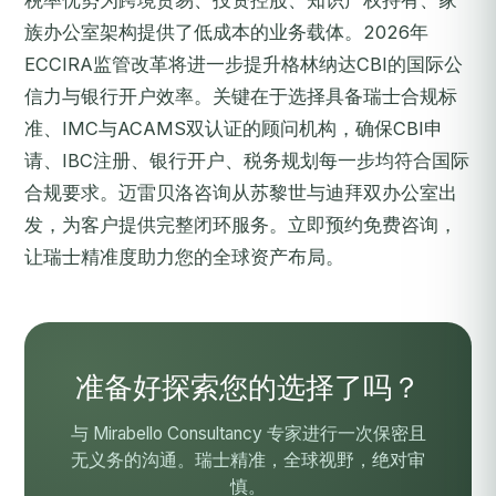
税率优势为跨境贸易、投资控股、知识产权持有、家
族办公室架构提供了低成本的业务载体。2026年
ECCIRA监管改革将进一步提升格林纳达CBI的国际公
信力与银行开户效率。关键在于选择具备瑞士合规标
准、IMC与ACAMS双认证的顾问机构，确保CBI申
请、IBC注册、银行开户、税务规划每一步均符合国际
合规要求。迈雷贝洛咨询从苏黎世与迪拜双办公室出
发，为客户提供完整闭环服务。
立即预约免费咨询
，
让瑞士精准度助力您的全球资产布局。
准备好探索您的选择了吗？
与 Mirabello Consultancy 专家进行一次保密且
无义务的沟通。瑞士精准，全球视野，绝对审
慎。