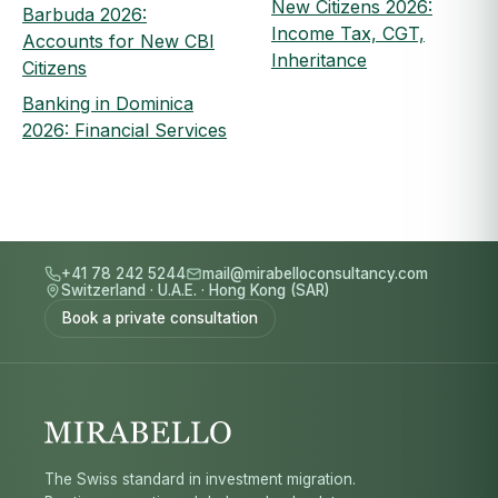
New Citizens 2026:
Barbuda 2026:
Income Tax, CGT,
Accounts for New CBI
Inheritance
Citizens
Banking in Dominica
2026: Financial Services
+41 78 242 5244
mail@mirabelloconsultancy.com
Switzerland
·
U.A.E.
·
Hong Kong (SAR)
Book a private consultation
The Swiss standard in investment migration.