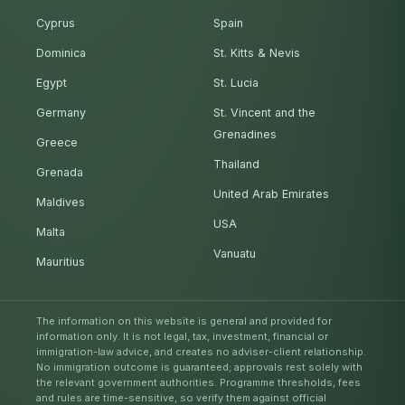
Cyprus
Spain
Dominica
St. Kitts & Nevis
Egypt
St. Lucia
Germany
St. Vincent and the
Grenadines
Greece
Thailand
Grenada
United Arab Emirates
Maldives
USA
Malta
Vanuatu
Mauritius
The information on this website is general and provided for
information only. It is not legal, tax, investment, financial or
immigration-law advice, and creates no adviser-client relationship.
No immigration outcome is guaranteed; approvals rest solely with
the relevant government authorities. Programme thresholds, fees
and rules are time-sensitive, so verify them against official