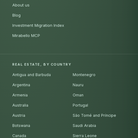
About us
Blog
Investment Migration Index
Mirabello MCP
REAL ESTATE, BY COUNTRY
Antigua and Barbuda
Montenegro
Argentina
Nauru
Armenia
Oman
Australia
Portugal
Austria
São Tomé and Príncipe
Botswana
Saudi Arabia
Canada
Sierra Leone