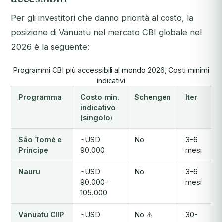
Per gli investitori che danno priorità al costo, la
posizione di Vanuatu nel mercato CBI globale nel
2026 è la seguente:
Programmi CBI più accessibili al mondo 2026, Costi minimi
indicativi
Programma
Costo min.
Schengen
Iter
indicativo
(singolo)
São Tomé e
~USD
No
3-6
Príncipe
90.000
mesi
Nauru
~USD
No
3-6
90.000-
mesi
105.000
Vanuatu CIIP
~USD
No ⚠️
30-