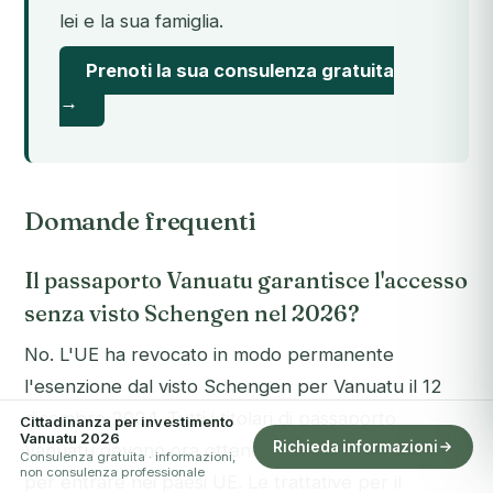
lei e la sua famiglia.
Prenoti la sua consulenza gratuita
→
Domande frequenti
Il passaporto Vanuatu garantisce l'accesso
senza visto Schengen nel 2026?
No. L'UE ha revocato in modo permanente
l'esenzione dal visto Schengen per Vanuatu il 12
dicembre 2024. Tutti i titolari di passaporto
Cittadinanza per investimento
Vanuatu 2026
Richieda informazioni
Vanuatu devono ora ottenere un visto Schengen
Consulenza gratuita · informazioni,
non consulenza professionale
per entrare nei paesi UE. Le trattative per il