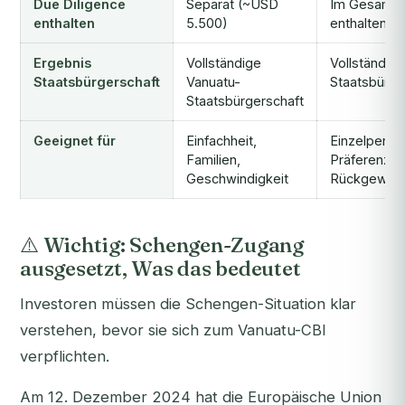
Due Diligence
Separat (~USD
Im Gesamtp
enthalten
5.500)
enthalten
Ergebnis
Vollständige
Vollständig
Staatsbürgerschaft
Vanuatu-
Staatsbürge
Staatsbürgerschaft
Geeignet für
Einfachheit,
Einzelperso
Familien,
Präferenz t
Geschwindigkeit
Rückgewin
⚠️ Wichtig: Schengen-Zugang
ausgesetzt, Was das bedeutet
Investoren müssen die Schengen-Situation klar
verstehen, bevor sie sich zum Vanuatu-CBI
verpflichten.
Am 12. Dezember 2024 hat die Europäische Union