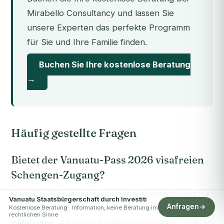
Mirabello Consultancy und lassen Sie
unsere Experten das perfekte Programm
für Sie und Ihre Familie finden.
Buchen Sie Ihre kostenlose Beratung
→
Häufig gestellte Fragen
Bietet der Vanuatu-Pass 2026 visafreien
Schengen-Zugang?
Nein. Die EU hat die Schengen-Visumbefreiung für
Vanuatu Staatsbürgerschaft durch Investiti
Anfragen
Vanuatu am 12. Dezember 2024 dauerhaft
Kostenlose Beratung · Information, keine Beratung im
rechtlichen Sinne
widerrufen. Alle Vanuatu-Reisepassinhaber müssen