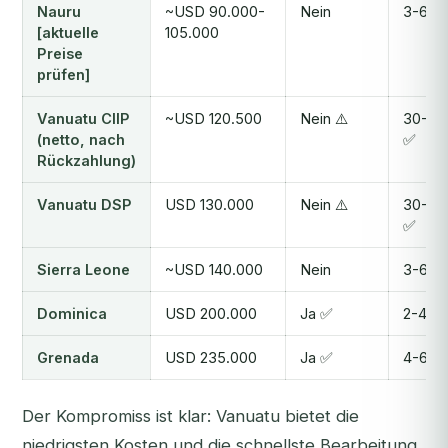
Nauru
~USD 90.000-
Nein
3-6 M
[aktuelle
105.000
Preise
prüfen]
Vanuatu CIIP
~USD 120.500
Nein ⚠️
30-60
(netto, nach
✅
Rückzahlung)
Vanuatu DSP
USD 130.000
Nein ⚠️
30-60
✅
Sierra Leone
~USD 140.000
Nein
3-6 M
Dominica
USD 200.000
Ja ✅
2-4 M
Grenada
USD 235.000
Ja ✅
4-6 M
Der Kompromiss ist klar: Vanuatu bietet die
niedrigsten Kosten und die schnellste Bearbeitung