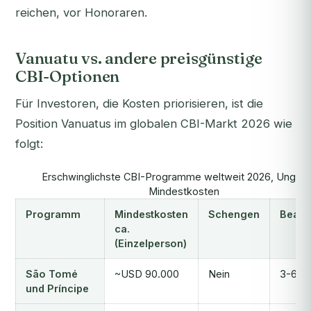
reichen, vor Honoraren.
Vanuatu vs. andere preisgünstige
CBI-Optionen
Für Investoren, die Kosten priorisieren, ist die
Position Vanuatus im globalen CBI-Markt 2026 wie
folgt:
Erschwinglichste CBI-Programme weltweit 2026, Ungefä
Mindestkosten
Programm
Mindestkosten
Schengen
Bearb
ca.
(Einzelperson)
São Tomé
~USD 90.000
Nein
3-6 M
und Príncipe