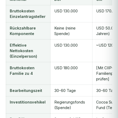
Bruttokosten
USD 130.000
USD 170.50
Einzelantragsteller
Rückzahlbare
Keine (reine
USD 50.000
Komponente
Spende)
Jahren)
Effektive
USD 130.000
~USD 120.5
Nettokosten
(Einzelperson)
Bruttokosten
USD 180.000
[Mit CIIP-
Familie zu 4
Familienpric
prüfen]
Bearbeitungszeit
30-60 Tage
30-60 Tage
Investitionsvehikel
Regierungsfonds
Cocoa Susta
(Spende)
Fund (Teilin