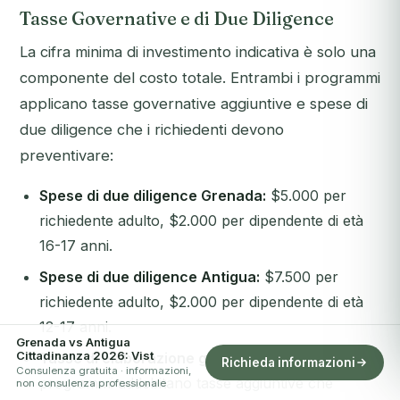
Tasse Governative e di Due Diligence
La cifra minima di investimento indicativa è solo una
componente del costo totale. Entrambi i programmi
applicano tasse governative aggiuntive e spese di
due diligence che i richiedenti devono
preventivare:
Spese di due diligence Grenada:
$5.000 per
richiedente adulto, $2.000 per dipendente di età
16-17 anni.
Spese di due diligence Antigua:
$7.500 per
richiedente adulto, $2.000 per dipendente di età
12-17 anni.
Grenada vs Antigua
Cittadinanza 2026: Vist
Tasse di elaborazione governative:
Entrambi i
Richieda informazioni
Consulenza gratuita · informazioni,
programmi addebitano tasse aggiuntive che
non consulenza professionale