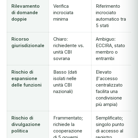
Rilevamento
Verifica
Riferimento
di domande
incrociata
incrociato
doppie
minima
automatico tra
5 stati
Ricorso
Chiaro:
Ambiguo:
giurisdizionale
richiedente vs.
ECCIRA, stato
unità CBI
membro o
sovrana
entrambi
Rischio di
Basso (dati
Elevato
espansione
isolati nelle
(l'accesso
delle funzioni
unità CBI
centralizzato
nazionali)
facilita una
condivisione
più ampia)
Rischio di
Frammentato;
Semplificato;
divulgazione
richiede la
singolo punto
politica
cooperazione
di accesso al
di 5 governi
registro