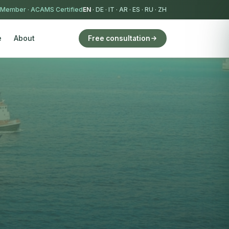
 Member
·
ACAMS Certified
EN
·
DE
·
IT
·
AR
·
ES
·
RU
·
ZH
e
About
Free consultation