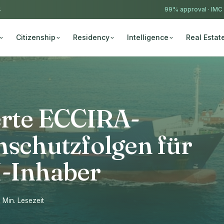
4
99% approval ·
IMC
Citizenship
Residency
Intelligence
Real Estat
ierte ECCIRA-
nschutzfolgen für
I-Inhaber
2 Min. Lesezeit