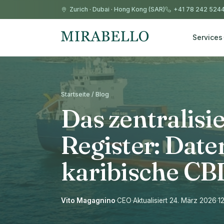
Zurich
·
Dubai
·
Hong Kong (SAR)
+41 78 242 524
Services
Startseite / Blog
Das zentralis
Register: Date
karibische CB
Vito Magagnino
·
CEO
·
Aktualisiert 24. März 2026
·
1