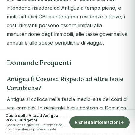
intendono risiedere ad Antigua a tempo pieno, e
molti cittadini CBI mantengono residenze altrove, i
costi rilevanti possono essere limitati alla
manutenzione degli immobili, alle tasse governative
annuali e alle spese periodiche di viaggio.
Domande Frequenti
Antigua È Costosa Rispetto ad Altre Isole
Caraibiche?
Antigua si colloca nella fascia medio-alta dei costi di
vita caraibici. In generale è più costosa di Dominica
Costo della Vita ad Antigua
o Grenada, ma paragonabile a St. Kitts e Nevis. Le
2026: Budget M
Richieda informazioni
solide infrastrutture turistiche dell'isola, i
Consulenza gratuita · informazioni,
non consulenza professionale
collegamenti di volo internazionali e la comunità