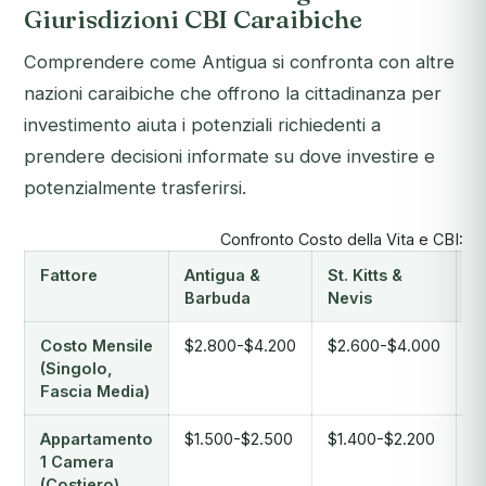
Giurisdizioni CBI Caraibiche
Comprendere come Antigua si confronta con altre
nazioni caraibiche che offrono la cittadinanza per
investimento aiuta i potenziali richiedenti a
prendere decisioni informate su dove investire e
potenzialmente trasferirsi.
Confronto Costo della Vita e CBI: Gi
Fattore
Antigua &
St. Kitts &
G
Barbuda
Nevis
Costo Mensile
$2.800-$4.200
$2.600-$4.000
$
(Singolo,
Fascia Media)
Appartamento
$1.500-$2.500
$1.400-$2.200
$
1 Camera
(Costiero)