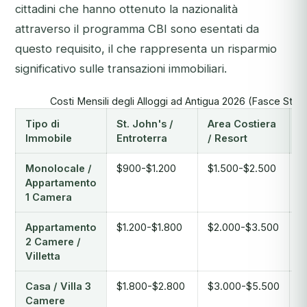
cittadini che hanno ottenuto la nazionalità
attraverso il programma CBI sono esentati da
questo requisito, il che rappresenta un risparmio
significativo sulle transazioni immobiliari.
Costi Mensili degli Alloggi ad Antigua 2026 (Fasce Stim
Tipo di
St. John's /
Area Costiera
U
Immobile
Entroterra
/ Resort
F
Monolocale /
$900-$1.200
$1.500-$2.500
$
Appartamento
1 Camera
Appartamento
$1.200-$1.800
$2.000-$3.500
$
2 Camere /
Villetta
Casa / Villa 3
$1.800-$2.800
$3.000-$5.500
$
Camere