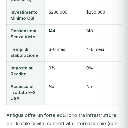
Investimento
$230.000
$250.000
$
Minimo CBI
Destinazioni
144
148
1
Senza Visto
Tempi di
3-6 mesi
4-6 mesi
5
Elaborazione
Imposta sul
0%
0%
0
Reddito
Accesso al
No
No
Sì
Trattato E-2
USA
Antigua offre un forte equilibrio tra infrastrutture
per lo stile di vita, connettività internazionale (con