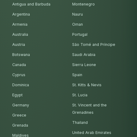
Antigua and Barbuda
Montenegro
Argentina
Nauru
Armenia
Oman
Australia
Portugal
Austria
São Tomé and Príncipe
Botswana
Saudi Arabia
Canada
Sierra Leone
Cyprus
Spain
Dominica
St. Kitts & Nevis
Egypt
St. Lucia
Germany
St. Vincent and the
Grenadines
Greece
Thailand
Grenada
United Arab Emirates
Maldives