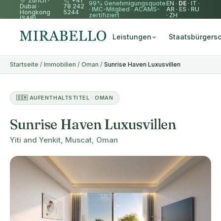
Zürich
·
+41
99% Genehmigungsquote
EN
·
DE
·
IT
·
Dubai
·
78 242
·
IMC-Mitglied
·
ACAMS-
AR
·
ES
·
RU
Hongkong
5244
zertifiziert
·
ZH
(SAR)
Leistungen
Staatsbürgersc
Startseite
/
Immobilien
/
Oman
/
Sunrise Haven Luxusvillen
🇴🇲 AUFENTHALTSTITEL · OMAN
Sunrise Haven Luxusvillen
Yiti and Yenkit, Muscat, Oman