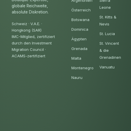
Argentinien
Sierra
globale Reichweite,
Leone
Österreich
absolute Diskretion.
St. Kitts &
Botswana
Schweiz · V.A.E. ·
Nevis
Dominica
Hongkong (SAR)
St. Lucia
IMC-Mitglied, zertifiziert
Ägypten
durch den Investment
St. Vincent
Grenada
Migration Council
·
& die
ACAMS-zertifiziert
Grenadinen
Malta
Vanuatu
Montenegro
Nauru