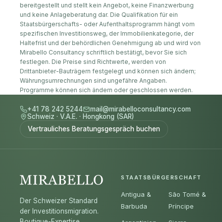
bereitgestellt und stellt kein Angebot, keine Finanzwerbung
und keine Anlageberatung dar. Die Qualifikation für ein
Staatsbürgerschafts- oder Aufenthaltsprogramm hängt vom
spezifischen Investitionsweg, der Immobilienkategorie, der
Haltefrist und der behördlichen Genehmigung ab und wird von
Mirabello Consultancy schriftlich bestätigt, bevor Sie sich
festlegen. Die Preise sind Richtwerte, werden von
Drittanbieter-Bauträgern festgelegt und können sich ändern;
Währungsumrechnungen sind ungefähre Angaben.
Programme können sich ändern oder geschlossen werden.
+41 78 242 5244
mail@mirabelloconsultancy.com
Schweiz
·
V.A.E.
·
Hongkong (SAR)
Vertrauliches Beratungsgespräch buchen
STAATSBÜRGERSCHAFT
Antigua &
São Tomé &
Der Schweizer Standard
Barbuda
Príncipe
der Investitionsmigration.
Boutique-Expertise,