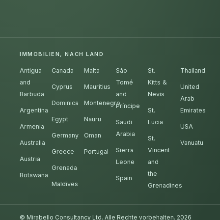
IMMOBILIEN, NACH LAND
Antigua
Canada
Malta
São
St.
Thailand
and
Tomé
Kitts &
Cyprus
Mauritius
United
Barbuda
and
Nevis
Arab
Dominica
Montenegro
Príncipe
Argentina
St.
Emirates
Egypt
Nauru
Saudi
Lucia
Armenia
USA
Arabia
Germany
Oman
St.
Australia
Vanuatu
Sierra
Vincent
Greece
Portugal
Austria
Leone
and
Grenada
the
Botswana
Spain
Maldives
Grenadines
© Mirabello Consultancy Ltd. Alle Rechte vorbehalten. 2026