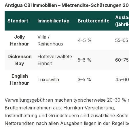
Antigua CBI Immobilien – Mietrendite-Schätzungen 2
Ausla
Standort
Immobilientyp
Bruttorendite
(jährl
Jolly
Villa /
4–5 %
55–65
Harbour
Reihenhaus
Dickenson
Hotelverwaltete
5–6 %
60–7
Bay
Einheit
English
Luxusvilla
3–5 %
45–6
Harbour
Verwaltungsgebühren machen typischerweise 20–30 % 
Bruttomieteinnahmen aus. Hurrikan-Versicherung,
Instandhaltung und Grundsteuern sind zusätzliche Koste
Nettorenditen nach allen Ausgaben liegen in der Regel b