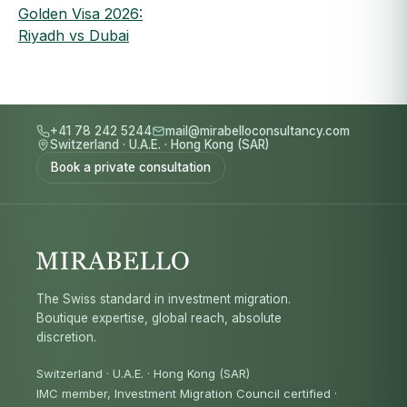
Golden Visa 2026:
Riyadh vs Dubai
+41 78 242 5244
mail@mirabelloconsultancy.com
Switzerland
·
U.A.E.
·
Hong Kong (SAR)
Book a private consultation
The Swiss standard in investment migration.
Boutique expertise, global reach, absolute
discretion.
Switzerland · U.A.E. · Hong Kong (SAR)
IMC member, Investment Migration Council certified
·