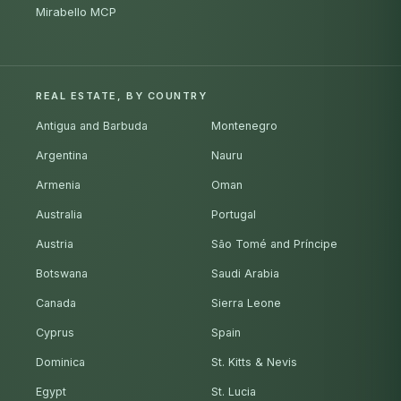
Mirabello MCP
REAL ESTATE, BY COUNTRY
Antigua and Barbuda
Montenegro
Argentina
Nauru
Armenia
Oman
Australia
Portugal
Austria
São Tomé and Príncipe
Botswana
Saudi Arabia
Canada
Sierra Leone
Cyprus
Spain
Dominica
St. Kitts & Nevis
Egypt
St. Lucia