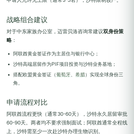
申请人允许无上限（通常3-5名），沙特限制较严。
战略组合建议
对于中东家族办公室，迈雷贝洛咨询常建议
双身份策
略
：
阿联酋黄金签证作为主居住与银行中心；
沙特高端居留作为PIF项目投资与沙特业务基地；
搭配欧盟黄金签证（
葡萄牙
、
希腊
）实现全球身份三
角。
申请流程对比
阿联酋流程更快（通常30-60天），沙特永久居留审批
60-90天。两者均不要求强制面试；阿联酋通常全程线
上，沙特需至少一次赴沙特办理生物识别。