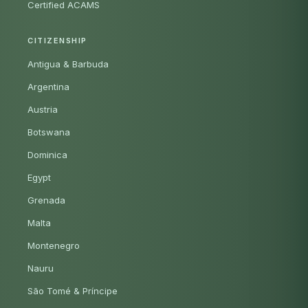
Certified ACAMS
CITIZENSHIP
Antigua & Barbuda
Argentina
Austria
Botswana
Dominica
Egypt
Grenada
Malta
Montenegro
Nauru
São Tomé & Príncipe