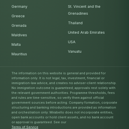
Germany
St. Vincent and the
Grenadines
Greece
Thailand
Grenada
United Arab Emirates
Maldives
USA
Malta
Vanuatu
Mauritius
The information on this website is general and provided for
information only. It is not legal, tax, investment, financial or
immigration-law advice, and creates no adviser-client relationship.
No immigration outcome is guaranteed; approvals rest solely with
the relevant government authorities. Programme thresholds, fees
and rules are time-sensitive, so verify them against official
government sources before acting. Company formation, corporate
structuring and banking introductions are provided as information
and orchestration only: Mirabello does not incorporate entities,
open bank accounts or hold client assets, and no bank account
or approval is guaranteed. See our
Terms of Service
.