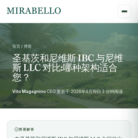
首页 / 博客
圣基茨和尼维斯 IBC 与尼维
斯 LLC 对比:哪种架构适合
您？
Vito Magagnino
·
CEO
·
更新于 2026年4月19日
·
3 分钟阅读
简要解答