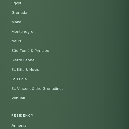
Egypt
Grenada
Malta
Montenegro
Nauru
São Tomé & Príncipe
Sierra Leone
St. Kitts & Nevis
St. Lucia
St. Vincent & the Grenadines
Vanuatu
RESIDENCY
Armenia