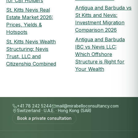
for CBI Holders
Antigua and Barbuda vs
St. Kitts Nevis Real
St Kitts and Nevis:
Estate Market 2026:
Investment Migration
Prices, Yields &
Comparison 2026
Hotspots
Antigua and Barbuda
St. Kitts Nevis Wealth
IBC vs Nevis LLC:
Structuring: Nevis
Which Offshore
Trust, LLC and
Structure is Right for
Citizenship Combined
Your Wealth
+41 78 242 5244
mail@mirabelloconsultancy.com
Switzerland
·
U.A.E.
·
Hong Kong (SAR)
Book a private consultation