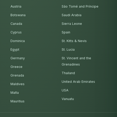
Austria
São Tomé and Príncipe
Botswana
Saudi Arabia
Canada
Sierra Leone
Cyprus
Spain
Dominica
St. Kitts & Nevis
Egypt
St. Lucia
Germany
St. Vincent and the
Grenadines
Greece
Thailand
Grenada
United Arab Emirates
Maldives
USA
Malta
Vanuatu
Mauritius