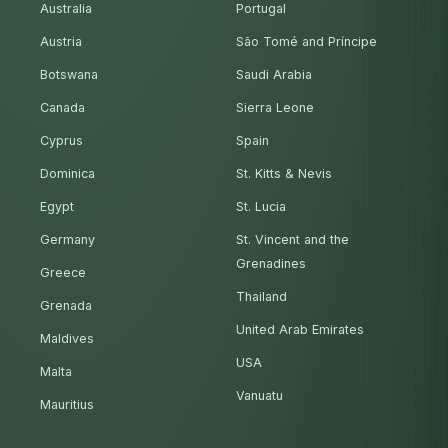
Australia
Portugal
Austria
São Tomé and Príncipe
Botswana
Saudi Arabia
Canada
Sierra Leone
Cyprus
Spain
Dominica
St. Kitts & Nevis
Egypt
St. Lucia
Germany
St. Vincent and the
Grenadines
Greece
Thailand
Grenada
United Arab Emirates
Maldives
USA
Malta
Vanuatu
Mauritius