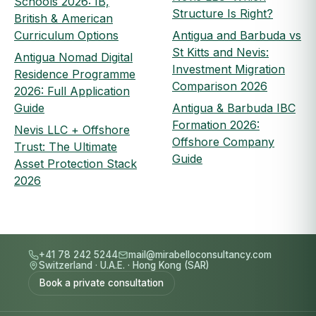
Schools 2026: IB,
Structure Is Right?
British & American
Curriculum Options
Antigua and Barbuda vs
St Kitts and Nevis:
Antigua Nomad Digital
Investment Migration
Residence Programme
Comparison 2026
2026: Full Application
Guide
Antigua & Barbuda IBC
Formation 2026:
Nevis LLC + Offshore
Offshore Company
Trust: The Ultimate
Guide
Asset Protection Stack
2026
+41 78 242 5244
mail@mirabelloconsultancy.com
Switzerland
·
U.A.E.
·
Hong Kong (SAR)
Book a private consultation