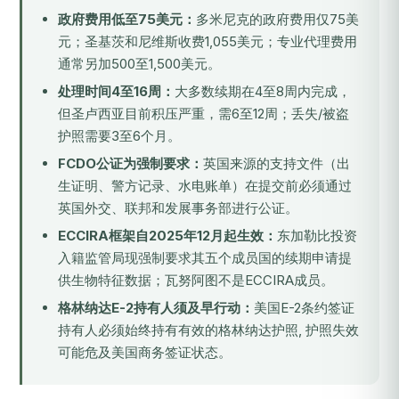
政府费用低至75美元：
多米尼克的政府费用仅75美
元；圣基茨和尼维斯收费1,055美元；专业代理费用
通常另加500至1,500美元。
处理时间4至16周：
大多数续期在4至8周内完成，
但圣卢西亚目前积压严重，需6至12周；丢失/被盗
护照需要3至6个月。
FCDO公证为强制要求：
英国来源的支持文件（出
生证明、警方记录、水电账单）在提交前必须通过
英国外交、联邦和发展事务部进行公证。
ECCIRA框架自2025年12月起生效：
东加勒比投资
入籍监管局现强制要求其五个成员国的续期申请提
供生物特征数据；瓦努阿图不是ECCIRA成员。
格林纳达E-2持有人须及早行动：
美国E-2条约签证
持有人必须始终持有有效的格林纳达护照, 护照失效
可能危及美国商务签证状态。