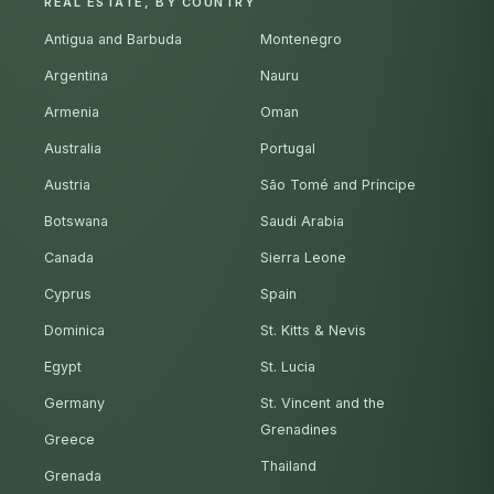
REAL ESTATE, BY COUNTRY
Antigua and Barbuda
Montenegro
Argentina
Nauru
Armenia
Oman
Australia
Portugal
Austria
São Tomé and Príncipe
Botswana
Saudi Arabia
Canada
Sierra Leone
Cyprus
Spain
Dominica
St. Kitts & Nevis
Egypt
St. Lucia
Germany
St. Vincent and the
Grenadines
Greece
Thailand
Grenada