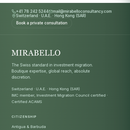
+41 78 242 5244
mail@mirabelloconsultancy.com
Switzerland
·
U.A.E.
·
Hong Kong (SAR)
Book a private consultation
The Swiss standard in investment migration.
Boutique expertise, global reach, absolute
discretion.
Switzerland · U.A.E. · Hong Kong (SAR)
IMC member, Investment Migration Council certified
·
Certified ACAMS
CITIZENSHIP
Antigua & Barbuda