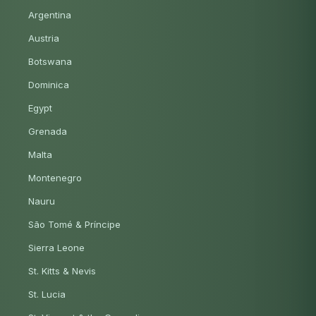
Argentina
Austria
Botswana
Dominica
Egypt
Grenada
Malta
Montenegro
Nauru
São Tomé & Príncipe
Sierra Leone
St. Kitts & Nevis
St. Lucia