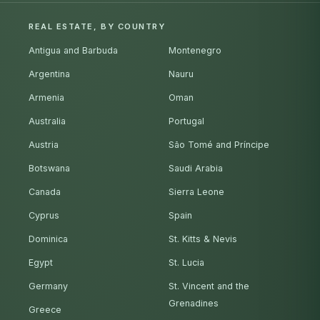
REAL ESTATE, BY COUNTRY
Antigua and Barbuda
Montenegro
Argentina
Nauru
Armenia
Oman
Australia
Portugal
Austria
São Tomé and Príncipe
Botswana
Saudi Arabia
Canada
Sierra Leone
Cyprus
Spain
Dominica
St. Kitts & Nevis
Egypt
St. Lucia
Germany
St. Vincent and the
Grenadines
Greece