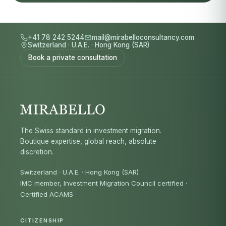
+41 78 242 5244
mail@mirabelloconsultancy.com
Switzerland
·
U.A.E.
·
Hong Kong (SAR)
Book a private consultation
The Swiss standard in investment migration.
Boutique expertise, global reach, absolute
discretion.
Switzerland · U.A.E. · Hong Kong (SAR)
IMC member, Investment Migration Council certified
·
Certified ACAMS
CITIZENSHIP