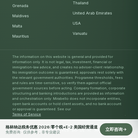
Thailand
Grenada
United Arab Emirates
Maldives
USA
Malta
Vanuatu
Mauritius
The information on this website is general and provided for
information only. It is not legal, tax, investment, financial or
immigration-law advice, and creates no adviser-client relationship.
No immigration outcome is guaranteed; approvals rest solely with
the relevant government authorities. Programme thresholds, fees
and rules are time-sensitive, so verify them against official
government sources before acting. Company formation, corporate
structuring and banking introductions are provided as information
and orchestration only: Mirabello does not incorporate entities,
open bank accounts or hold client assets, and no bank account
or approval is guaranteed. See our
Terms of Service
.
© Mirabello Consultancy Ltd. All rights reserved. 2026
格林纳达税务优惠 2026:零个税+E-2 美国经营通道
立即咨询
Privacy Policy
Terms of Service
EN
DE
IT
AR
ES
RU
ZH
免费咨询 · 仅供参考，非专业建议