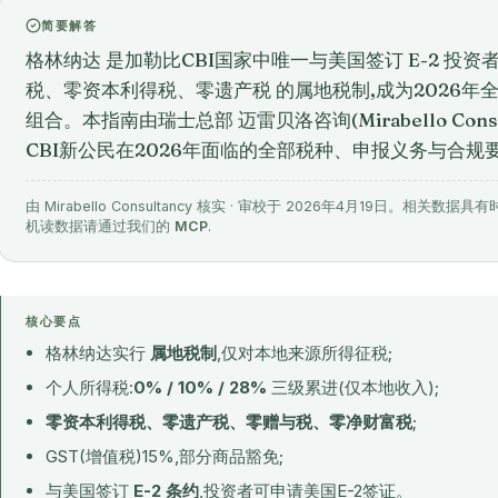
简要解答
格林纳达 是加勒比CBI国家中唯一与美国签订 E-2 投资
税、零资本利得税、零遗产税 的属地税制,成为2026
组合。本指南由瑞士总部 迈雷贝洛咨询(Mirabello Cons
CBI新公民在2026年面临的全部税种、申报义务与合规
由 Mirabello Consultancy 核实 · 审校于 2026年4月19日。
机读数据请通过我们的
MCP
.
核心要点
格林纳达实行
属地税制
,仅对本地来源所得征税;
个人所得税:
0% / 10% / 28%
三级累进(仅本地收入);
零资本利得税、零遗产税、零赠与税、零净财富税
;
GST(增值税)15%,部分商品豁免;
与美国签订
E-2 条约
,投资者可申请美国E-2签证。