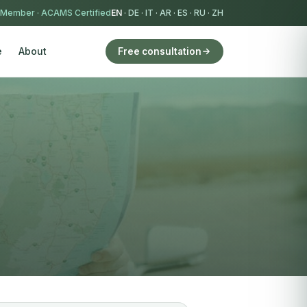
 Member
·
ACAMS Certified
EN
·
DE
·
IT
·
AR
·
ES
·
RU
·
ZH
e
About
Free consultation