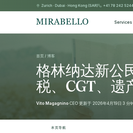
Zurich
·
Dubai
·
Hong Kong (SAR)
+41 78 242 524
Services
首页 / 博客
格林纳达新公民
税、CGT、遗产
Vito Magagnino
·
CEO
·
更新于 2026年4月19日
·
3 分
本页导航