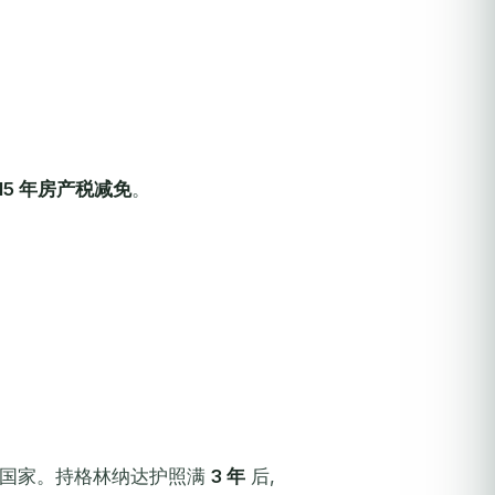
-15 年房产税减免
。
约的国家。持格林纳达护照满
3 年
后,