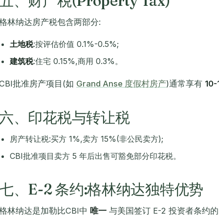
五、财产税(Property Tax)
格林纳达房产税包含两部分:
土地税
:按评估价值 0.1%-0.5%;
建筑税
:住宅 0.15%,商用 0.3%。
CBI批准房产项目(如
Grand Anse 度假村房产
)通常享有
10
六、印花税与转让税
房产转让税:买方 1%,卖方 15%(非公民卖方);
CBI批准项目卖方 5 年后出售可豁免部分印花税。
七、E-2 条约:格林纳达独特优势
格林纳达是加勒比CBI中
唯一
与美国签订 E-2 投资者条