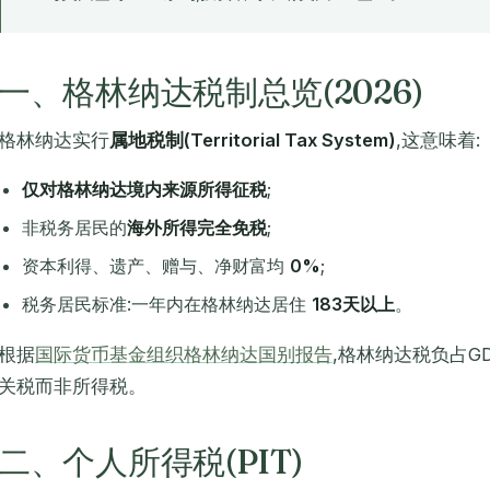
一、格林纳达税制总览(2026)
格林纳达实行
属地税制(Territorial Tax System)
,这意味着:
仅对格林纳达境内来源所得征税
;
非税务居民的
海外所得完全免税
;
资本利得、遗产、赠与、净财富均
0%
;
税务居民标准:一年内在格林纳达居住
183天以上
。
根据
国际货币基金组织格林纳达国别报告
,格林纳达税负占GD
关税而非所得税。
二、个人所得税(PIT)