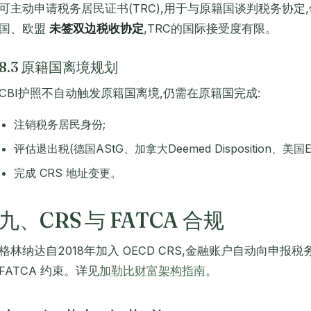
可主动申请税务居民证书(TRC),用于与原籍国谈判税务协
国、欧盟
未签双边税收协定
,TRC的国际接受度有限。
8.3 原籍国离境规划
CBI护照不自动触发原籍国离境,仍需在原籍国完成:
注销税务居民身份;
评估退出税(德国AStG、加拿大Deemed Disposition、美国Exit
完成 CRS 地址变更。
九、CRS 与 FATCA 合规
格林纳达自2018年加入 OECD CRS,金融账户自动向申
FATCA 约束。详见
加勒比财富架构指南
。