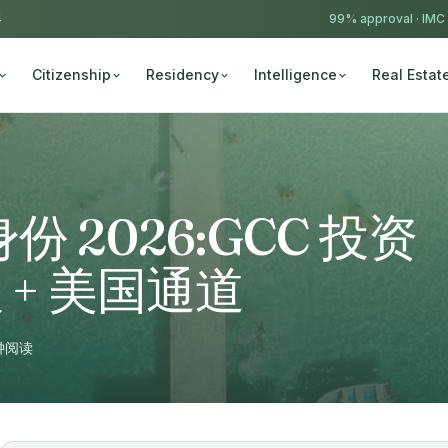
4
99% approval ·
IMC
Citizenship
Residency
Intelligence
Real Estat
 2026:GCC 投资
根 + 美国通道
钟阅读