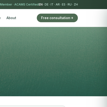
 Member
·
ACAMS Certified
EN
·
DE
·
IT
·
AR
·
ES
·
RU
·
ZH
e
About
Free consultation