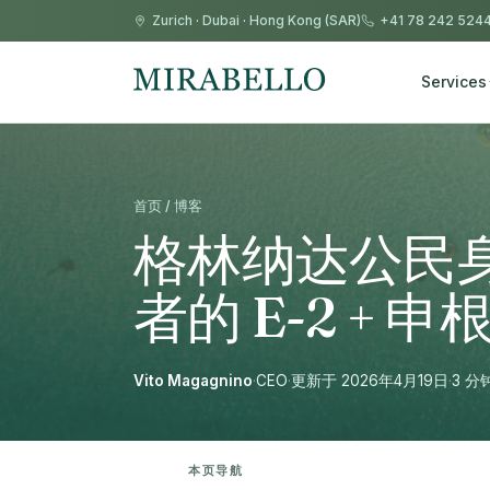
Zurich
·
Dubai
·
Hong Kong (SAR)
+41 78 242 524
Services
首页 / 博客
格林纳达公民身份
者的 E-2 + 申
Vito Magagnino
·
CEO
·
更新于 2026年4月19日
·
3 分
本页导航