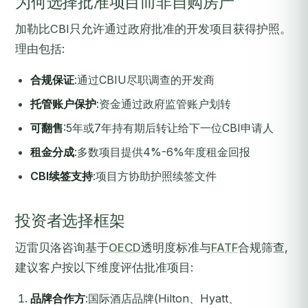
为何选择批准项目而非自购房产
加勒比CBI只允许通过政府批准的开发项目获得护照。
理由包括:
合规保证
:通过CBIU尽职调查的开发商
托管账户保护
:资金通过政府监管账户划转
可翻售
:5年或7年持有期后转让给下一位CBI申请人
租金分成
:多数项目提供4%-6%年度租金回报
CBI续签支持
:项目方协助护照续签文件
投资者选择框架
迈雷贝洛咨询基于
OECD
透明度标准与
FATF
合规筛查,
建议客户按以下维度评估批准项目:
品牌合作方
:国际酒店品牌(Hilton、Hyatt、