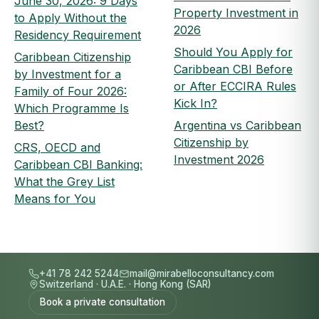
June 30, 2026: 9 Days
Property Investment in
to Apply Without the
2026
Residency Requirement
Should You Apply for
Caribbean Citizenship
Caribbean CBI Before
by Investment for a
or After ECCIRA Rules
Family of Four 2026:
Kick In?
Which Programme Is
Best?
Argentina vs Caribbean
Citizenship by
CRS, OECD and
Investment 2026
Caribbean CBI Banking:
What the Grey List
Means for You
+41 78 242 5244
mail@mirabelloconsultancy.com
Switzerland
·
U.A.E.
·
Hong Kong (SAR)
Book a private consultation