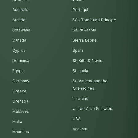
Australia
Portugal
Austria
São Tomé and Príncipe
Botswana
Saudi Arabia
Canada
Sierra Leone
Cyprus
Spain
Dominica
St. Kitts & Nevis
Egypt
St. Lucia
Germany
St. Vincent and the
Grenadines
Greece
Thailand
Grenada
United Arab Emirates
Maldives
USA
Malta
Vanuatu
Mauritius