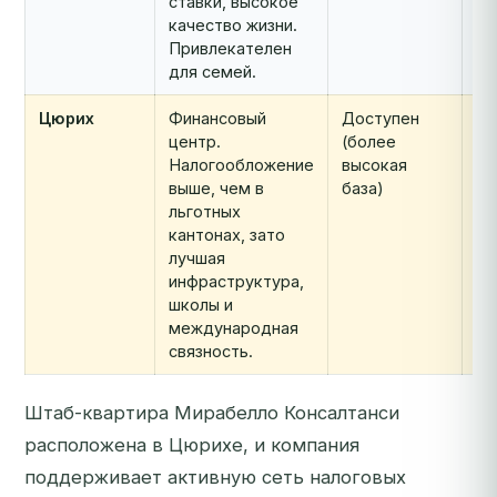
ставки, высокое
(ч
качество жизни.
ин
Привлекателен
для семей.
Цюрих
Финансовый
Доступен
Но
центр.
(более
(ч
Налогообложение
высокая
ин
выше, чем в
база)
льготных
кантонах, зато
лучшая
инфраструктура,
школы и
международная
связность.
Штаб-квартира Мирабелло Консалтанси
расположена в Цюрихе, и компания
поддерживает активную сеть налоговых