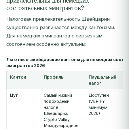
привлекательны для немецких
состоятельных эмигрантов?
Налоговая привлекательность Швейцарии
существенно различается между кантонами.
Для немецких эмигрантов с серьёзным
состоянием особенно актуальны:
Льготные швейцарские кантоны для немецких состо
эмигрантов 2026
Кантон
Профиль
Паушальный
CG
налог
б
Цуг
Самый низкий
Доступен
Но
подоходный
(VERIFY
(ч
налог в
минимум
ин
Швейцарии.
2026)
Crypto Valley.
Международное