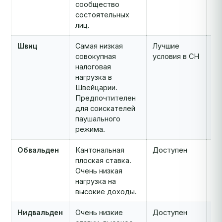
сообщество
состоятельных
лиц.
Швиц
Самая низкая
Лучшие
Но
совокупная
условия в CH
(ч
налоговая
ин
нагрузка в
Швейцарии.
Предпочтителен
для соискателей
паушального
режима.
Обвальден
Кантональная
Доступен
Но
плоская ставка.
(ч
Очень низкая
ин
нагрузка на
высокие доходы.
Нидвальден
Очень низкие
Доступен
Но