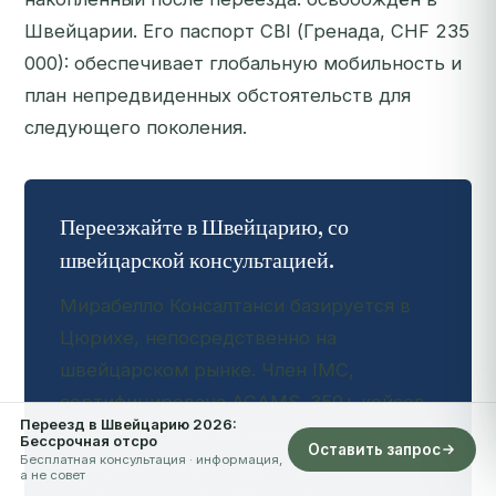
Швейцарии. Его паспорт CBI (Гренада, CHF 235
000): обеспечивает глобальную мобильность и
план непредвиденных обстоятельств для
следующего поколения.
Переезжайте в Швейцарию, со
швейцарской консультацией.
Мирабелло Консалтанси базируется в
Цюрихе, непосредственно на
швейцарском рынке. Член IMC,
сертифицирована ACAMS. 350+ кейсов
Переезд в Швейцарию 2026:
резидентства, 250+ кейсов CBI, 99 %
Бессрочная отсро
Оставить запрос
Бесплатная консультация · информация,
одобрения. Мы координируем
а не совет