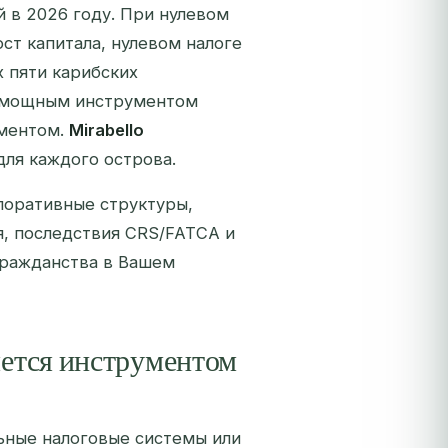
 в 2026 году. При нулевом
ст капитала, нулевом налоге
х пяти карибских
же мощным инструментом
ументом.
Mirabello
ля каждого острова.
поративные структуры,
я, последствия CRS/FATCA и
гражданства в Вашем
яется инструментом
ьные налоговые системы или