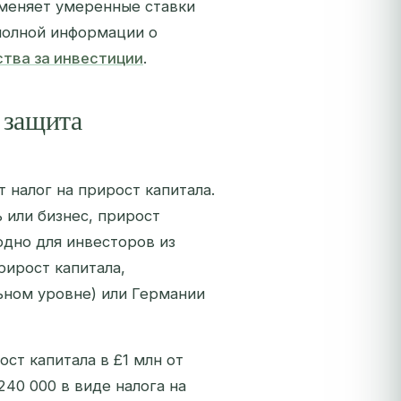
именяет умеренные ставки
 полной информации о
тва за инвестиции
.
 защита
т налог на прирост капитала.
 или бизнес, прирост
одно для инвесторов из
рирост капитала,
ьном уровне) или Германии
ст капитала в £1 млн от
40 000 в виде налога на