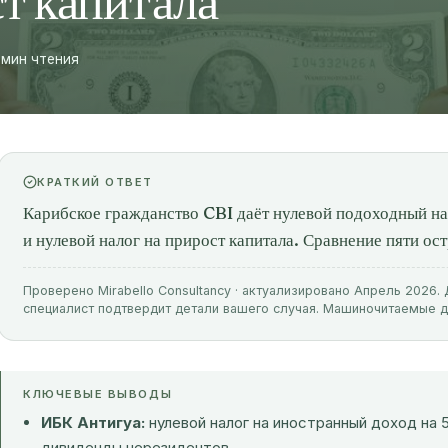
ст капитала
 мин чтения
КРАТКИЙ ОТВЕТ
Карибское гражданство CBI даёт нулевой подоходный нал
и нулевой налог на прирост капитала. Сравнение пяти ост
Проверено Mirabello Consultancy · актуализировано Апрель 2026
специалист подтвердит детали вашего случая. Машиночитаемые 
КЛЮЧЕВЫЕ ВЫВОДЫ
ИБК Антигуа:
нулевой налог на иностранный доход на 
дивиденды нерезидентов