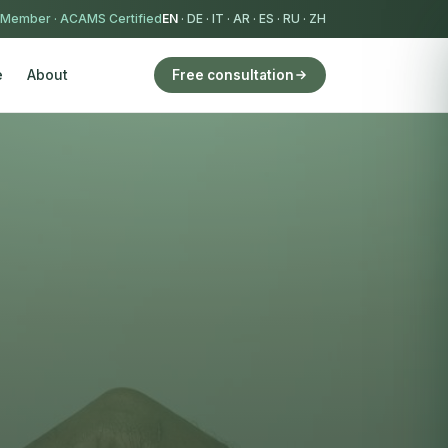
 Member
·
ACAMS Certified
EN
·
DE
·
IT
·
AR
·
ES
·
RU
·
ZH
e
About
Free consultation