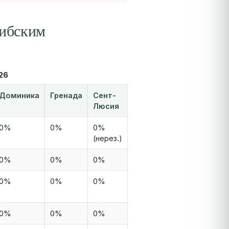
рибским
26
Доминика
Гренада
Сент-
Люсия
0%
0%
0%
(нерез.)
0%
0%
0%
0%
0%
0%
0%
0%
0%