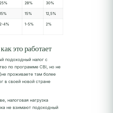
25%
28%
30%
15%
15%
12,5%
2-4%
1-5%
2%
как это работает
ый подоходный налог с
тво по программе CBI, но не
 (не проживаете там более
ог в своей новой стране
ве, налоговая нагрузка
ика не взимают подоходный