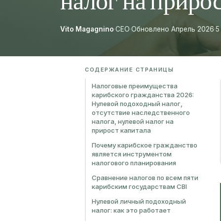
налог на приро
Vito Magagnino
·
CEO
·
Обновлено Апрель 2026
·
5
СОДЕРЖАНИЕ СТРАНИЦЫ
Налоговые преимущества
карибского гражданства 2026:
Нулевой подоходный налог,
отсутствие наследственного
налога, нулевой налог на
прирост капитала
Почему карибское гражданство
является инструментом
налогового планирования
Сравнение налогов по всем пяти
карибским государствам CBI
Нулевой личный подоходный
налог: как это работает