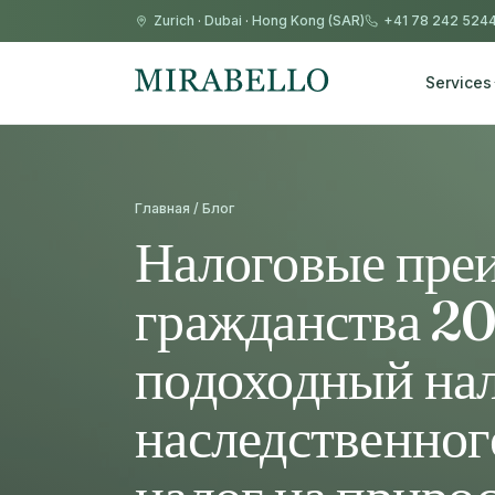
Zurich
·
Dubai
·
Hong Kong (SAR)
+41 78 242 524
Services
Главная / Блог
Налоговые пре
гражданства 2
подоходный нал
наследственног