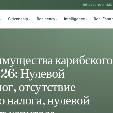
4
99% approval ·
IMC
Citizenship
Residency
Intelligence
Real Estat
имущества карибского
026: Нулевой
ог, отсутствие
о налога, нулевой