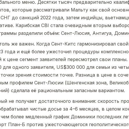
обального меню. Десятки тысяч предварительно квал
тов, которые рассматривали Мальту как свой основ
 СНГ до санкций 2022 года, затем индийцы, вьетнам
ативе. Карибская CBI стала очевидным вторым выбор
граммы разделили объём: Сент-Люсия, Антигуа, Домин
толь же важен. Когда Сент-Китс гармонизировал сво
23 года и ещё более ужесточил процедуры комплексно
й к цене сегмент заявителей пересмотрел свои планы
для одного заявителя, US$300 000 для семьи из чет
 точки зрения стоимости точке. Разница в цене в соч
ым профилем Сент-Люсии (Шенгенская зона, Великоб
ний) сделала её рациональным запасным вариантом.
рый не получает достаточного внимания: скорость про
брабатывал чистые досье за 4–6 месяцев, в целом ко
, чем более медленный график Доминики последних ле
рт План-Б против ужесточающегося геополитического