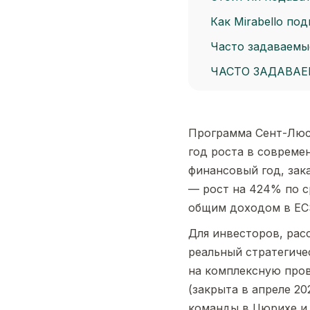
Как Mirabello по
Часто задаваемы
ЧАСТО ЗАДАВА
Программа Сент-Люс
год роста в совреме
финансовый год, зак
— рост на 424% по с
общим доходом в EC
Для инвесторов, рас
реальный стратегиче
на комплексную пров
(закрыта в апреле 20
команды в Цюрихе и 