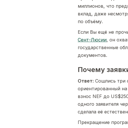
миллионов, что пред
вклад, даже несмотр
по объёму.
Если Вы ещё не про
Сент-Люсии
, он охв
государственные обл
документов.
Почему заявк
Ответ:
Сошлись три с
ориентированный на 
взнос NEF до US$250
одного заявителя че
сделала её естестве
Прекращение програ