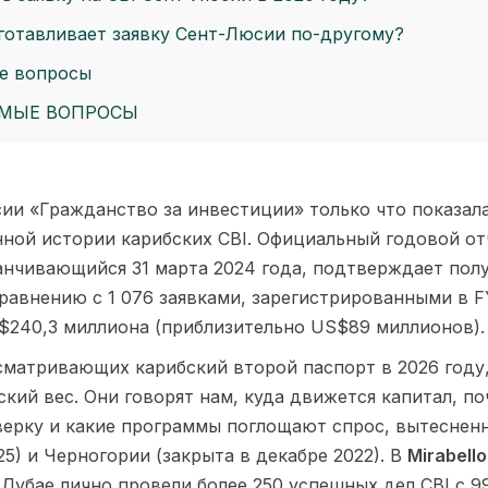
дготавливает заявку Сент-Люсии по-другому?
е вопросы
ЕМЫЕ ВОПРОСЫ
ии «Гражданство за инвестиции» только что показал
нной истории карибских CBI. Официальный годовой от
анчивающийся 31 марта 2024 года, подтверждает полу
равнению с 1 076 заявками, зарегистрированными в F
$240,3 миллиона (приблизительно US$89 миллионов).
сматривающих карибский второй паспорт в 2026 году
ский вес. Они говорят нам, куда движется капитал, п
ерку и какие программы поглощают спрос, вытеснен
25) и Черногории (закрыта в декабре 2022). В
Mirabell
Дубае лично провели более 250 успешных дел CBI с 