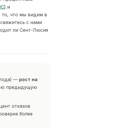
MC)
и
 то, что мы видим в
свяжитесь с нами
ходит ли Сент-Люсия
 года) —
рост на
всю предыдущую
ент отказов
роверке более