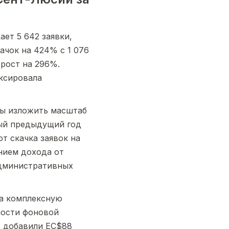
ет 5 642 заявки,
ачок на 424% с 1 076
рост на 296%.
иксировала
бы изложить масштаб
ый предыдущий год
т скачка заявок на
нием дохода от
административных
за комплексную
мости фоновой
ь добавили EC$88