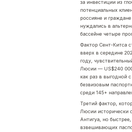
за инвестиции из гл
потенциальных клиен
россияне и граждане
нуждались в альтерн
бассейне четыре про
Фактор Сент-Китса с
вверх в середине 20
году, чувствительны
Люсии — US$240 000 
как раз в выгодной с
безвизовым паспортн
среди 145+ направле
Третий фактор, кото
Люсии исторически о
Антигуа, но быстрее
взвешивающих паспо