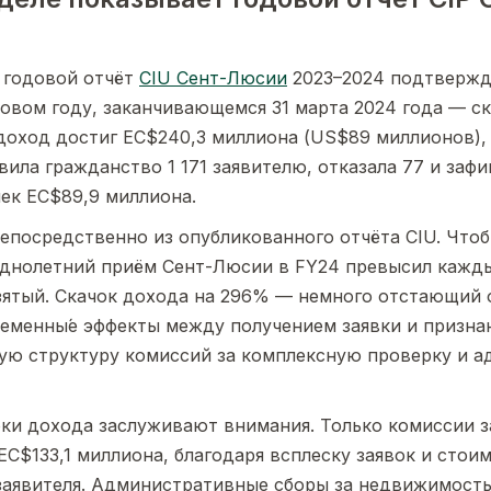
годовой отчёт
CIU Сент-Люсии
2023–2024 подтвержда
овом году, заканчивающемся 31 марта 2024 года — ск
доход достиг EC$240,3 миллиона (US$89 миллионов), 
ила гражданство 1 171 заявителю, отказала 77 и заф
ек EC$89,9 миллиона.
епосредственно из опубликованного отчёта CIU. Что
однолетний приём Сент-Люсии в FY24 превысил кажд
ятый. Скачок дохода на 296% — немного отстающий о
менны́е эффекты между получением заявки и призна
ую структуру комиссий за комплексную проверку и 
ки дохода заслуживают внимания. Только комиссии 
EC$133,1 миллиона, благодаря всплеску заявок и стои
заявителя. Административные сборы за недвижимост