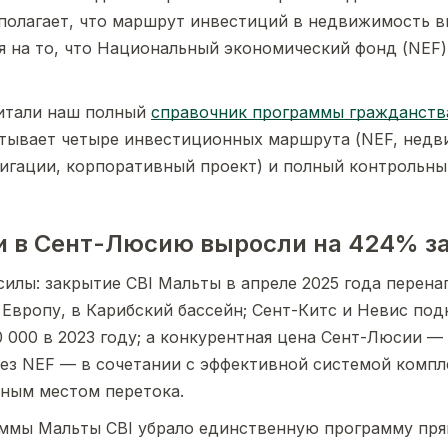
полагает, что маршрут инвестиций в недвижимость 
я на то, что Национальный экономический фонд (NEF)
читали наш полный
справочник программы гражданств
атывает четыре инвестиционных маршрута (NEF, недв
игации, корпоративный проект) и полный контрольны
и в Сент-Люсию выросли на 424% за
илы: закрытие CBI Мальты в апреле 2025 года перен
Европу, в Карибский бассейн; Сент-Китс и Невис по
 000 в 2023 году; а конкурентная цена Сент-Люсии —
рез NEF — в сочетании с эффективной системой комп
нным местом перетока.
ммы Мальты CBI убрало единственную программу пря