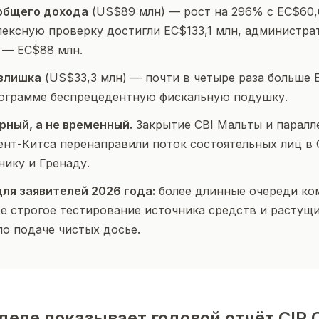
общего дохода
(US$89 млн) — рост на 296% с EC$60,
лексную проверку достигли EC$133,1 млн, администра
 — EC$88 млн.
излишка
(US$33,3 млн) — почти в четыре раза больше 
рограмме беспрецедентную фискальную подушку.
рный, а не временный.
Закрытие CBI Мальты и паралл
ент-Китса перенаправили поток состоятельных лиц в
нику и Гренаду.
ля заявителей 2026 года:
более длинные очереди ко
ее строгое тестирование источника средств и растущи
по подаче чистых досье.
деле показывает годовой отчёт CIP