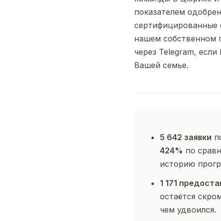
показателем одобрен
сертифицированные
нашем собственном 
через Telegram, есл
Вашей семье.
5 642 заявки
по
424%
по сравн
историю прогр
1 171 предост
остаётся скро
чем удвоился.