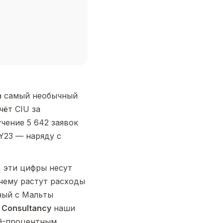
а самый необычный
чёт CIU за
чение 5 642 заявок
Y23 — наряду с
, эти цифры несут
очему растут расходы
ный с Мальты
o Consultancy
наши
99-процентным