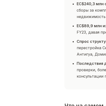
EC$240,3 млн 
сборы за комп
недвижимость
EC$89,9 млн 
FY23, давая п
Спрос структу
перестройка С
Антигуа, Доми
Последствия д
проверки, бол
консультации 
Что на самом 