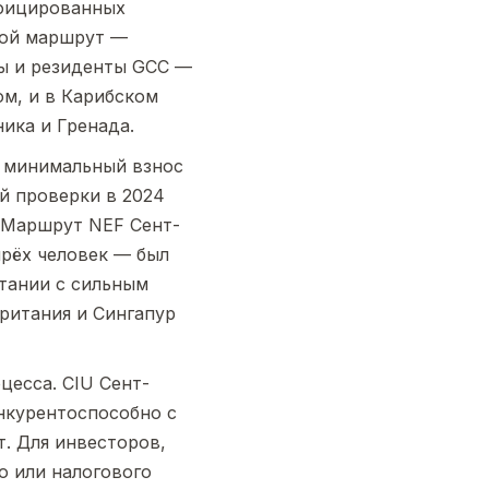
ифицированных
ной маршрут —
цы и резиденты GCC —
ом, и в Карибском
ика и Гренада.
й минимальный взнос
й проверки в 2024
. Маршрут NEF Сент-
ырёх человек — был
етании с сильным
ритания и Сингапур
цесса. CIU Сент-
нкурентоспособно с
т. Для инвесторов,
 или налогового