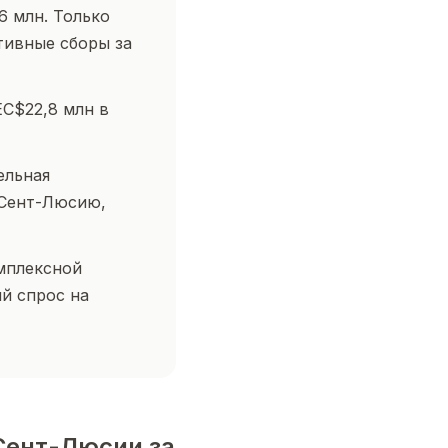
6 млн. Только
тивные сборы за
EC$22,8 млн в
ельная
 Сент-Люсию,
мплексной
й спрос на
 Сент-Люсии за