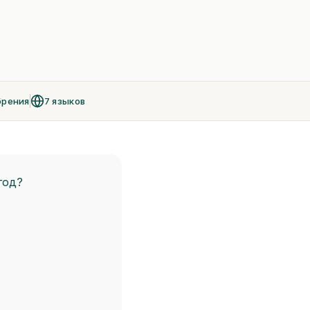
брения
7 языков
год?