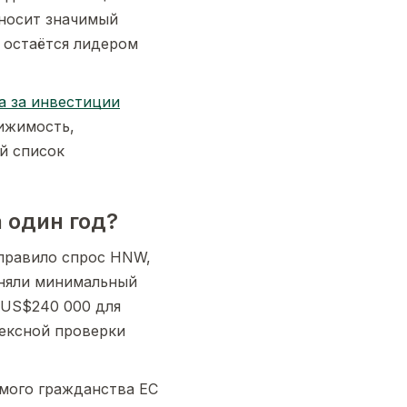
вносит значимый
 остаётся лидером
а за инвестиции
ижимость,
й список
 один год?
аправило спрос HNW,
дняли минимальный
 US$240 000 для
лексной проверки
мого гражданства ЕС